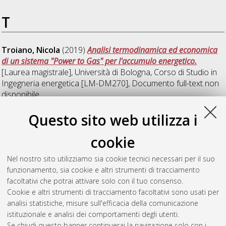
T
Troiano, Nicola
(2019)
Analisi termodinamica ed economica
di un sistema "Power to Gas" per l'accumulo energetico.
[Laurea magistrale], Università di Bologna, Corso di Studio in
Ingegneria energetica [LM-DM270]
, Documento full-text non
disponibile
Questo sito web utilizza i
V
cookie
Versace, Emanuela
(2019)
Strategie di riconversione di reti di
Nel nostro sito utilizziamo sia cookie tecnici necessari per il suo
teleriscaldamento esistenti in reti smart.
[Laurea magistrale],
funzionamento, sia cookie e altri strumenti di tracciamento
Università di Bologna, Corso di Studio in
Ingegneria energetica
facoltativi che potrai attivare solo con il tuo consenso.
[LM-DM270]
, Documento full-text non disponibile
Cookie e altri strumenti di tracciamento facoltativi sono usati per
analisi statistiche, misure sull'efficacia della comunicazione
Questa lista e' stata generata il
Mon Aug 10 09:41:04 2026
istituzionale e analisi dei comportamenti degli utenti.
CEST
.
Se chiudi questo banner continuerai la navigazione solo con i