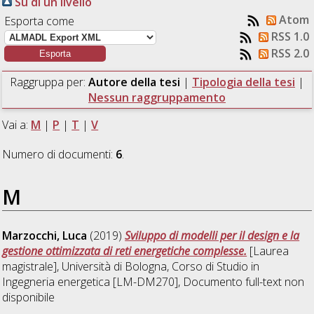
Su di un livello
Atom
Esporta come
RSS 1.0
RSS 2.0
Raggruppa per:
Autore della tesi
|
Tipologia della tesi
|
Nessun raggruppamento
Vai a:
M
|
P
|
T
|
V
Numero di documenti:
6
.
M
Marzocchi, Luca
(2019)
Sviluppo di modelli per il design e la
gestione ottimizzata di reti energetiche complesse.
[Laurea
magistrale], Università di Bologna, Corso di Studio in
Ingegneria energetica [LM-DM270]
, Documento full-text non
disponibile