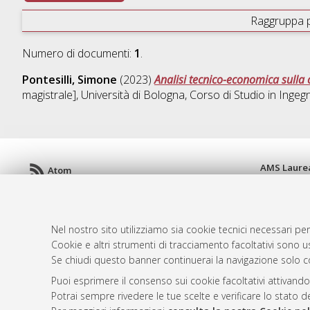
Raggruppa 
Numero di documenti:
1
.
Pontesilli, Simone
(2023)
Analisi tecnico-economica sulla com
magistrale], Università di Bologna, Corso di Studio in
Ingeg
AMS Laure
Atom
Servizio i
Rss 1.0
Impostazio
Rss 2.0
Informativa
Nel nostro sito utilizziamo sia cookie tecnici necessari per
Condizioni 
Cookie e altri strumenti di tracciamento facoltativi sono us
Se chiudi questo banner continuerai la navigazione solo c
Puoi esprimere il consenso sui cookie facoltativi attivando
© ALMA MATER STUDIORUM - Università d
Potrai sempre rivedere le tue scelte e verificare lo stato 