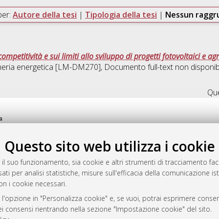
per:
Autore della tesi
|
Tipologia della tesi
|
Nessun ragg
petitività e sui limiti allo sviluppo di progetti fotovoltaici e agrov
neria energetica [LM-DM270]
, Documento full-text non disponib
Que
a
mplementato e gestito da
AlmaDL
Questo sito web utilizza i cookie
ni Cookie
 sulla privacy
 il suo funzionamento, sia cookie e altri strumenti di tracciamento faco
d’uso del sito
ati per analisi statistiche, misure sull'efficacia della comunicazione is
on i cookie necessari.
 l'opzione in "Personalizza cookie" e, se vuoi, potrai esprimere consens
i Bologna, 2007-2026.
dei consensi rientrando nella sezione "Impostazione cookie" del sito.