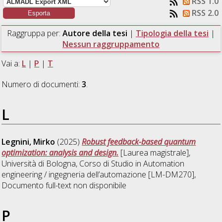
RSS 1.0
RSS 2.0
Raggruppa per:
Autore della tesi
|
Tipologia della tesi
|
Nessun raggruppamento
Vai a:
L
|
P
|
T
Numero di documenti:
3
.
L
Legnini, Mirko
(2025)
Robust feedback-based quantum
optimization: analysis and design.
[Laurea magistrale],
Università di Bologna, Corso di Studio in
Automation
engineering / ingegneria dell’automazione [LM-DM270]
,
Documento full-text non disponibile
P