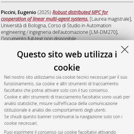
Piccini, Eugenio
(2025)
Robust distributed MPC for
cooperation of linear multi-agent systems.
[Laurea magistrale],
Università di Bologna, Corso di Studio in
Automation
engineering / ingegneria dell’automazione [LM-DM270]
,
Documento full-text non disponibile
Questo sito web utilizza i
T
cookie
Tavakoli, Meisam
(2025)
Analysis of accelerated ADMM
Nel nostro sito utilizziamo sia cookie tecnici necessari per il suo
methods via integral quadratic constraints.
[Laurea
funzionamento, sia cookie e altri strumenti di tracciamento
magistrale], Università di Bologna, Corso di Studio in
facoltativi che potrai attivare solo con il tuo consenso.
Automation engineering / ingegneria dell’automazione [LM-
Cookie e altri strumenti di tracciamento facoltativi sono usati per
DM270]
, Documento full-text non disponibile
analisi statistiche, misure sull'efficacia della comunicazione
istituzionale e analisi dei comportamenti degli utenti.
Questa lista e' stata generata il
Fri Aug 7 10:45:47 2026 CEST
.
Se chiudi questo banner continuerai la navigazione solo con i
cookie necessari.
Puoi esprimere il consenso sui cookie facoltativi attivando
Atom