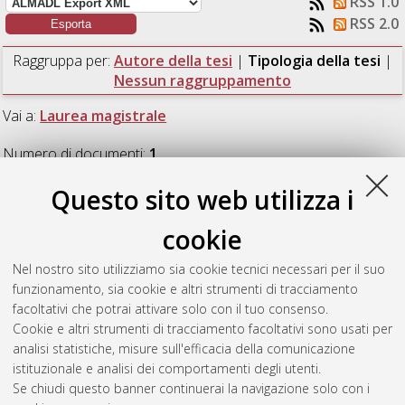
RSS 1.0
RSS 2.0
Raggruppa per:
Autore della tesi
|
Tipologia della tesi
|
Nessun raggruppamento
Vai a:
Laurea magistrale
Numero di documenti:
1
.
Questo sito web utilizza i
Laurea magistrale
cookie
Piccini, Eugenio
(2025)
Robust distributed MPC for
Nel nostro sito utilizziamo sia cookie tecnici necessari per il suo
cooperation of linear multi-agent systems.
[Laurea magistrale],
funzionamento, sia cookie e altri strumenti di tracciamento
Università di Bologna, Corso di Studio in
Automation
facoltativi che potrai attivare solo con il tuo consenso.
engineering / ingegneria dell’automazione [LM-DM270]
,
Cookie e altri strumenti di tracciamento facoltativi sono usati per
Documento full-text non disponibile
analisi statistiche, misure sull'efficacia della comunicazione
istituzionale e analisi dei comportamenti degli utenti.
Questa lista e' stata generata il
Fri Aug 7 07:24:53 2026 CEST
.
Se chiudi questo banner continuerai la navigazione solo con i