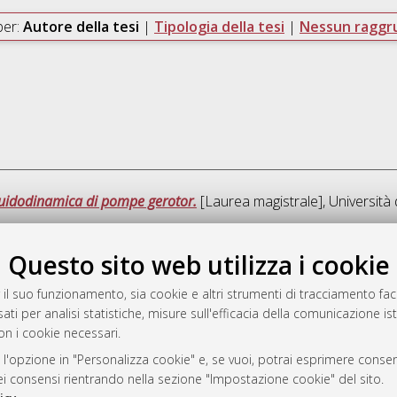
per:
Autore della tesi
|
Tipologia della tesi
|
Nessun ragg
luidodinamica di pompe gerotor.
[Laurea magistrale], Università 
Questo sito web utilizza i cookie
Que
 il suo funzionamento, sia cookie e altri strumenti di tracciamento faco
ati per analisi statistiche, misure sull'efficacia della comunicazione is
a
on i cookie necessari.
mplementato e gestito da
AlmaDL
ni Cookie
 l'opzione in "Personalizza cookie" e, se vuoi, potrai esprimere consens
dei consensi rientrando nella sezione "Impostazione cookie" del sito.
 sulla privacy