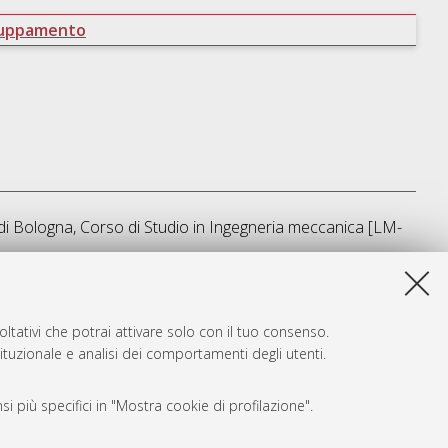
ruppamento
di Bologna, Corso di Studio in
Ingegneria meccanica [LM-
sta lista e' stata generata il
Fri Aug 7 08:03:14 2026 CEST
.
ltativi che potrai attivare solo con il tuo consenso.
tituzionale e analisi dei comportamenti degli utenti.
i più specifici in "Mostra cookie di profilazione".