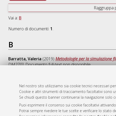
Raggruppa 
Vai a:
B
Numero di documenti:
1
.
B
Barratta, Valeria
(2019)
Metodologie per la simulazione f
DM270]
, Documento full-text non disponibile
Nel nostro sito utilizziamo sia cookie tecnici necessari per
Cookie e altri strumenti di tracciamento facoltativi sono us
AMS Laure
Atom
Se chiudi questo banner continuerai la navigazione solo c
Servizio i
Rss 1.0
Impostazio
Puoi esprimere il consenso sui cookie facoltativi attivando
Rss 2.0
Potrai sempre rivedere le tue scelte e verificare lo stato 
Informativa