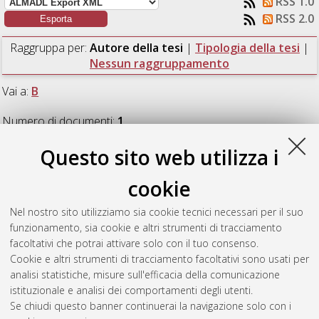
RSS 1.0
RSS 2.0
Raggruppa per:
Autore della tesi
|
Tipologia della tesi
|
Nessun raggruppamento
Vai a:
B
Numero di documenti:
1
.
Questo sito web utilizza i
B
cookie
Boschi, Marco
(2020)
SAFFIRE: System for Autonomous
Nel nostro sito utilizziamo sia cookie tecnici necessari per il suo
Feature Filtering for Intelligent ROI Estimation.
[Laurea
funzionamento, sia cookie e altri strumenti di tracciamento
magistrale], Università di Bologna, Corso di Studio in
facoltativi che potrai attivare solo con il tuo consenso.
Ingegneria informatica [LM-DM270]
Cookie e altri strumenti di tracciamento facoltativi sono usati per
analisi statistiche, misure sull'efficacia della comunicazione
Questa lista e' stata generata il
Sat Aug 8 12:47:26 2026
istituzionale e analisi dei comportamenti degli utenti.
CEST
.
Se chiudi questo banner continuerai la navigazione solo con i