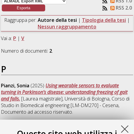
RSS 1.0
RSS 2.0
Raggruppa per:
Autore della tesi
|
Tipologia della tesi
|
Nessun raggruppamento
Vai a:
P
|
V
Numero di documenti:
2
.
P
Pianzi, Sonia
(2025)
Using wearable sensors to evaluate
turning in Parkinson’s disease: understanding freezing of gait
and falls.
[Laurea magistrale], Università di Bologna, Corso di
Studio in
Biomedical engineering [LM-DM270] - Cesena
,
Documento ad accesso riservato.
V
Questo sito web utilizza i