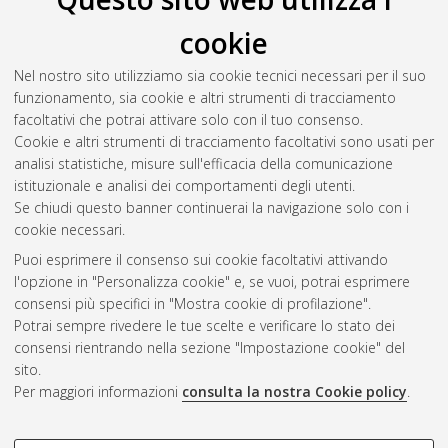
cookie
Vinciguerra, Luigi
(2025)
Turning performance in
neurodegenerative diseases: classification and longitudinal
Nel nostro sito utilizziamo sia cookie tecnici necessari per il suo
assessment.
[Laurea magistrale], Università di Bologna, Corso
funzionamento, sia cookie e altri strumenti di tracciamento
di Studio in
Biomedical engineering [LM-DM270] - Cesena
,
facoltativi che potrai attivare solo con il tuo consenso.
Documento ad accesso riservato.
Cookie e altri strumenti di tracciamento facoltativi sono usati per
analisi statistiche, misure sull'efficacia della comunicazione
Questa lista e' stata generata il
Thu Aug 6 21:14:06 2026
istituzionale e analisi dei comportamenti degli utenti.
CEST
.
Se chiudi questo banner continuerai la navigazione solo con i
cookie necessari.
Puoi esprimere il consenso sui cookie facoltativi attivando
Atom
l'opzione in "Personalizza cookie" e, se vuoi, potrai esprimere
Rss 1.0
consensi più specifici in "Mostra cookie di profilazione".
Potrai sempre rivedere le tue scelte e verificare lo stato dei
Rss 2.0
consensi rientrando nella sezione "Impostazione cookie" del
sito.
Per maggiori informazioni
consulta la nostra Cookie policy
.
AMS Laurea
Servizio implementato e gestito da
AlmaDL
Impostazioni Cookie
COOKIE DI PROFILAZIONE -