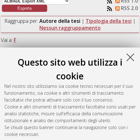
RSS 1.0
RSS 2.0
Raggruppa per:
Autore della tesi
|
Tipologia della tesi
|
Nessun raggruppamento
Vai a:
F
Numero di documenti:
1
.
Questo sito web utilizza i
F
cookie
Nel nostro sito utilizziamo sia cookie tecnici necessari per il suo
Fumagalli, Simone
(2019)
Segmentazione di immagini
funzionamento, sia cookie e altri strumenti di tracciamento
tomografiche di un antico documento.
[Laurea], Università di
facoltativi che potrai attivare solo con il tuo consenso.
Bologna, Corso di Studio in
Fisica [L-DM270]
Cookie e altri strumenti di tracciamento facoltativi sono usati per
analisi statistiche, misure sull'efficacia della comunicazione
Questa lista e' stata generata il
Thu Aug 6 20:49:57 2026
istituzionale e analisi dei comportamenti degli utenti.
CEST
.
Se chiudi questo banner continuerai la navigazione solo con i
cookie necessari.