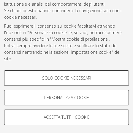
istituzionale e analisi dei comportamenti degli utenti.
Rss 1.0
Se chiudi questo banner continuerai la navigazione solo con i
Rss 2.0
cookie necessari.
Puoi esprimere il consenso sui cookie facoltativi attivando
l'opzione in "Personalizza cookie" e, se vuoi, potrai esprimere
AMS Laurea
consensi più specifici in "Mostra cookie di profilazione".
Servizio implementato e gestito da
AlmaDL
Potrai sempre rivedere le tue scelte e verificare lo stato dei
Impostazioni Cookie
consensi rientrando nella sezione "Impostazione cookie" del
Informativa sulla privacy
sito.
Condizioni d’uso del sito
Per maggiori informazioni
consulta la nostra Cookie policy
.
COOKIE DI PROFILAZIONE -
SOLO COOKIE NECESSARI
FACOLTATIVI
Si tratta di cookie utilizzati per analizzare le caratteristiche della
navigazione degli utenti, creare profili in base al loro comportamento
PERSONALIZZA COOKIE
© ALMA MATER STUDIORUM - Università di Bologna, 2007-2026.
sul sito, per analisi di marketing.
Mostra cookie di profilazione
ACCETTA TUTTI I COOKIE
Google/Youtube Video
COOKIE TECNICI - NECESSARI
Facebook