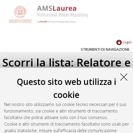
Login
STRUMENTI DI NAVIGAZIONE
Scorri la lista: Relatore e
Correlatore
Questo sito web utilizza i
Su di un livello
cookie
Seleziona un valore dall'elenco sottostante.
Nel nostro sito utilizziamo sia cookie tecnici necessari per il suo
2019
(1)
funzionamento, sia cookie e altri strumenti di tracciamento
facoltativi che potrai attivare solo con il tuo consenso.
Cookie e altri strumenti di tracciamento facoltativi sono usati per
Atom
analisi statistiche, misure sull'efficacia della comunicazione