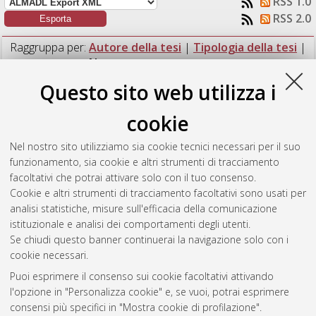
RSS 1.0
RSS 2.0
Raggruppa per:
Autore della tesi
|
Tipologia della tesi
|
Nessun raggruppamento
Questo sito web utilizza i
Numero di documenti:
1
.
cookie
Pedretti, Riccardo
(2025)
Enhanced ECL Emission in
Coreactant-Free Aqueous Environments Using
Nel nostro sito utilizziamo sia cookie tecnici necessari per il suo
Ru(bpy)32+/amine-Doped Silica Nanoparticles.
[Laurea
funzionamento, sia cookie e altri strumenti di tracciamento
magistrale], Università di Bologna, Corso di Studio in
Chimica
facoltativi che potrai attivare solo con il tuo consenso.
industriale [LM-DM270]
, Documento ad accesso riservato.
Cookie e altri strumenti di tracciamento facoltativi sono usati per
analisi statistiche, misure sull'efficacia della comunicazione
Questa lista e' stata generata il
Sun Aug 9 14:03:55 2026
istituzionale e analisi dei comportamenti degli utenti.
CEST
.
Se chiudi questo banner continuerai la navigazione solo con i
cookie necessari.
Puoi esprimere il consenso sui cookie facoltativi attivando
Atom
l'opzione in "Personalizza cookie" e, se vuoi, potrai esprimere
Rss 1.0
consensi più specifici in "Mostra cookie di profilazione".