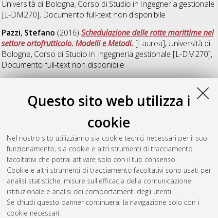
Università di Bologna, Corso di Studio in
Ingegneria gestionale
[L-DM270]
, Documento full-text non disponibile
Pazzi, Stefano
(2016)
Schedulazione delle rotte marittime nel
settore ortofrutticolo. Modelli e Metodi.
[Laurea], Università di
Bologna, Corso di Studio in
Ingegneria gestionale [L-DM270]
,
Documento full-text non disponibile
Laurea magistrale
Questo sito web utilizza i
cookie
Cattabriga, Niccolò
(2016)
Strumenti e metodi per la
tracciabilità della catena logistica agroalimentare: simulazione
Nel nostro sito utilizziamo sia cookie tecnici necessari per il suo
e diagnostica di una camera climatica.
[Laurea magistrale],
funzionamento, sia cookie e altri strumenti di tracciamento
Università di Bologna, Corso di Studio in
Ingegneria gestionale
facoltativi che potrai attivare solo con il tuo consenso.
[LM-DM270]
, Documento full-text non disponibile
Cookie e altri strumenti di tracciamento facoltativi sono usati per
analisi statistiche, misure sull'efficacia della comunicazione
Questa lista e' stata generata il
Sun Aug 9 11:35:21 2026
istituzionale e analisi dei comportamenti degli utenti.
CEST
.
Se chiudi questo banner continuerai la navigazione solo con i
cookie necessari.