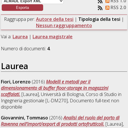
RSS 1.0
RSS 2.0
Raggruppa per:
Autore della tesi
|
Tipologia della tesi
|
Nessun raggruppamento
Vai a:
Laurea
|
Laurea magistrale
Numero di documenti:
4
.
Laurea
Fiori, Lorenzo
(2016)
Modelli e metodi per il
dimensionamento di buffer floor-storage in magazzini
scaffalati.
[Laurea], Università di Bologna, Corso di Studio in
Ingegneria gestionale [L-DM270]
, Documento full-text non
disponibile
Giovannini, Tommaso
(2016)
Analisi del ruolo del porto di
Ravenna nell’import/export di prodotti ortofrutticoli.
[Laurea],