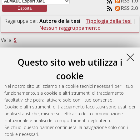
RSS 1.0
RSS 2.0
Raggruppa per:
Autore della tesi
|
Tipologia della tesi
|
Nessun raggruppamento
Vai a:
S
Numero di documenti:
1
.
Questo sito web utilizza i
S
cookie
Nel nostro sito utilizziamo sia cookie tecnici necessari per il suo
Spedicato, Eugenia
(2021)
Fast simulation of the MUonE
funzionamento, sia cookie e altri strumenti di tracciamento
2021 test run setup.
[Laurea magistrale], Università di Bologna,
facoltativi che potrai attivare solo con il tuo consenso.
Corso di Studio in
Physics [LM-DM270]
Cookie e altri strumenti di tracciamento facoltativi sono usati per
analisi statistiche, misure sull'efficacia della comunicazione
Questa lista e' stata generata il
Sun Aug 9 11:51:28 2026
istituzionale e analisi dei comportamenti degli utenti.
CEST
.
Se chiudi questo banner continuerai la navigazione solo con i
cookie necessari.