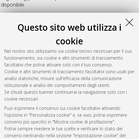
disponibile
OFFSHORE STRUCTURES
Questo sito web utilizza i
cookie
Montalti, Fabio
(2026)
A Kriging-based Monte Carlo reliability
analysis of an adriatic offshore jacket structure.
[Laurea
Nel nostro sito utilizziamo sia cookie tecnici necessari per il suo
magistrale], Università di Bologna, Corso di Studio in
Offshore
funzionamento, sia cookie e altri strumenti di tracciamento
engineering [LM-DM270] - Ravenna
, Documento full-text non
facoltativi che potrai attivare solo con il tuo consenso.
disponibile
Cookie e altri strumenti di tracciamento facoltativi sono usati per
analisi statistiche, misure sull'efficacia della comunicazione
Questa lista e' stata generata il
Thu Aug 6 20:37:58 2026
istituzionale e analisi dei comportamenti degli utenti.
CEST
.
Se chiudi questo banner continuerai la navigazione solo con i
cookie necessari.
Puoi esprimere il consenso sui cookie facoltativi attivando
Atom
l'opzione in "Personalizza cookie" e, se vuoi, potrai esprimere
Rss 1.0
consensi più specifici in "Mostra cookie di profilazione".
Potrai sempre rivedere le tue scelte e verificare lo stato dei
Rss 2.0
consensi rientrando nella sezione "Impostazione cookie" del