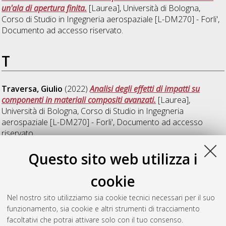
un'ala di apertura finita.
[Laurea], Università di Bologna,
Corso di Studio in
Ingegneria aerospaziale [L-DM270] - Forli'
,
Documento ad accesso riservato.
T
Traversa, Giulio
(2022)
Analisi degli effetti di impatti su
componenti in materiali compositi avanzati.
[Laurea],
Università di Bologna, Corso di Studio in
Ingegneria
aerospaziale [L-DM270] - Forli'
, Documento ad accesso
riservato.
Questo sito web utilizza i
Z
cookie
Zucchi, Nicolò
(2022)
Implementazione di ambiente
Nel nostro sito utilizziamo sia cookie tecnici necessari per il suo
simulativo per validazione di sistemi di navigazione GPS in LEO.
funzionamento, sia cookie e altri strumenti di tracciamento
[Laurea], Università di Bologna, Corso di Studio in
Ingegneria
facoltativi che potrai attivare solo con il tuo consenso.
aerospaziale [L-DM270] - Forli'
, Documento ad accesso