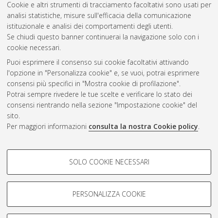
Cookie e altri strumenti di tracciamento facoltativi sono usati per
riservato.
analisi statistiche, misure sull'efficacia della comunicazione
istituzionale e analisi dei comportamenti degli utenti.
Questa lista e' stata generata il
Fri Aug 7 20:34:51 2026 CEST
.
Se chiudi questo banner continuerai la navigazione solo con i
cookie necessari.
Puoi esprimere il consenso sui cookie facoltativi attivando
Atom
l'opzione in "Personalizza cookie" e, se vuoi, potrai esprimere
Rss 1.0
consensi più specifici in "Mostra cookie di profilazione".
Potrai sempre rivedere le tue scelte e verificare lo stato dei
Rss 2.0
consensi rientrando nella sezione "Impostazione cookie" del
sito.
Per maggiori informazioni
consulta la nostra Cookie policy
.
AMS Laurea
Servizio implementato e gestito da
AlmaDL
Impostazioni Cookie
COOKIE DI PROFILAZIONE -
SOLO COOKIE NECESSARI
Informativa sulla privacy
FACOLTATIVI
Condizioni d’uso del sito
Si tratta di cookie utilizzati per analizzare le caratteristiche della
navigazione degli utenti, creare profili in base al loro comportamento
PERSONALIZZA COOKIE
sul sito, per analisi di marketing.
Mostra cookie di profilazione