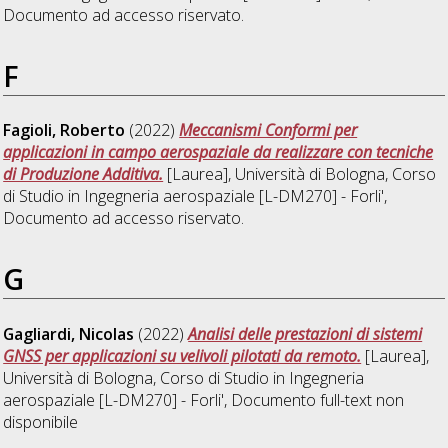
Documento ad accesso riservato.
F
Fagioli, Roberto
(2022)
Meccanismi Conformi per
applicazioni in campo aerospaziale da realizzare con tecniche
di Produzione Additiva.
[Laurea], Università di Bologna, Corso
di Studio in
Ingegneria aerospaziale [L-DM270] - Forli'
,
Documento ad accesso riservato.
G
Gagliardi, Nicolas
(2022)
Analisi delle prestazioni di sistemi
GNSS per applicazioni su velivoli pilotati da remoto.
[Laurea],
Università di Bologna, Corso di Studio in
Ingegneria
aerospaziale [L-DM270] - Forli'
, Documento full-text non
disponibile