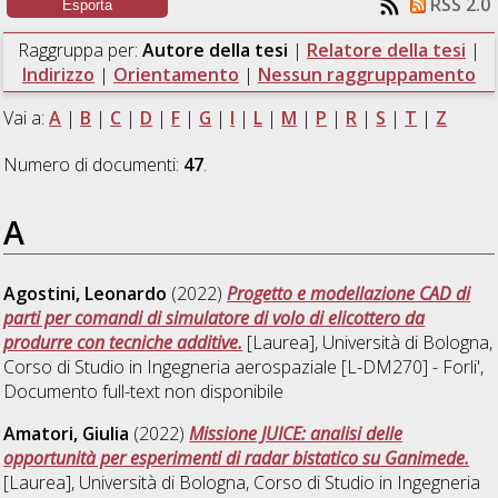
RSS 2.0
Raggruppa per:
Autore della tesi
|
Relatore della tesi
|
Indirizzo
|
Orientamento
|
Nessun raggruppamento
Vai a:
A
|
B
|
C
|
D
|
F
|
G
|
I
|
L
|
M
|
P
|
R
|
S
|
T
|
Z
Numero di documenti:
47
.
A
Agostini, Leonardo
(2022)
Progetto e modellazione CAD di
parti per comandi di simulatore di volo di elicottero da
produrre con tecniche additive.
[Laurea], Università di Bologna,
Corso di Studio in
Ingegneria aerospaziale [L-DM270] - Forli'
,
Documento full-text non disponibile
Amatori, Giulia
(2022)
Missione JUICE: analisi delle
opportunità per esperimenti di radar bistatico su Ganimede.
[Laurea], Università di Bologna, Corso di Studio in
Ingegneria