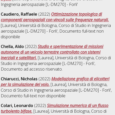
Ingegneria aerospaziale [L-DM270] - Forli'
Caudiero, Raffaele
(2022)
Ottimizzazione topologica di
componenti aerospaziali con vincoli sulle frequenze naturali.
[Laurea], Università di Bologna, Corso di Studio in
Ingegneria
aerospaziale [L-DM270] - Forli'
, Documento full-text non
disponibile
Chella, Aldo
(2022)
Studio e sperimentazione di missioni
autonome di un veicolo terrestre controllato con sistemi
inerziali e satellitari.
[Laurea], Università di Bologna, Corso di
Studio in
Ingegneria aerospaziale [L-DM270] - Forli'
,
Documento ad accesso riservato.
Chiarucci, Nicholas
(2022)
Modellazione grafica di elicotteri
per la simulazione del volo.
[Laurea], Università di Bologna,
Corso di Studio in
Ingegneria aerospaziale [L-DM270] - Forli'
,
Documento full-text non disponibile
Colari, Leonardo
(2022)
Simulazione numerica di un flusso
turbolento bifase.
[Laurea], Università di Bologna, Corso di