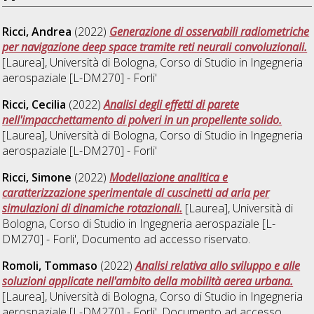
Ricci, Andrea
(2022)
Generazione di osservabili radiometriche
per navigazione deep space tramite reti neurali convoluzionali.
[Laurea], Università di Bologna, Corso di Studio in
Ingegneria
aerospaziale [L-DM270] - Forli'
Ricci, Cecilia
(2022)
Analisi degli effetti di parete
nell'impacchettamento di polveri in un propellente solido.
[Laurea], Università di Bologna, Corso di Studio in
Ingegneria
aerospaziale [L-DM270] - Forli'
Ricci, Simone
(2022)
Modellazione analitica e
caratterizzazione sperimentale di cuscinetti ad aria per
simulazioni di dinamiche rotazionali.
[Laurea], Università di
Bologna, Corso di Studio in
Ingegneria aerospaziale [L-
DM270] - Forli'
, Documento ad accesso riservato.
Romoli, Tommaso
(2022)
Analisi relativa allo sviluppo e alle
soluzioni applicate nell'ambito della mobilità aerea urbana.
[Laurea], Università di Bologna, Corso di Studio in
Ingegneria
aerospaziale [L-DM270] - Forli'
, Documento ad accesso