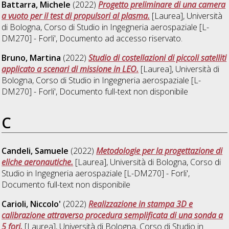
Battarra, Michele
(2022)
Progetto preliminare di una camera
a vuoto per il test di propulsori al plasma.
[Laurea], Università
di Bologna, Corso di Studio in
Ingegneria aerospaziale [L-
DM270] - Forli'
, Documento ad accesso riservato.
Bruno, Martina
(2022)
Studio di costellazioni di piccoli satelliti
applicato a scenari di missione in LEO.
[Laurea], Università di
Bologna, Corso di Studio in
Ingegneria aerospaziale [L-
DM270] - Forli'
, Documento full-text non disponibile
C
Candeli, Samuele
(2022)
Metodologie per la progettazione di
eliche aeronautiche.
[Laurea], Università di Bologna, Corso di
Studio in
Ingegneria aerospaziale [L-DM270] - Forli'
,
Documento full-text non disponibile
Carioli, Niccolo'
(2022)
Realizzazione in stampa 3D e
calibrazione attraverso procedura semplificata di una sonda a
5 fori.
[Laurea], Università di Bologna, Corso di Studio in