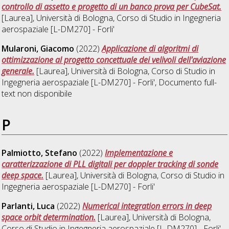
controllo di assetto e progetto di un banco prova per CubeSat.
[Laurea], Università di Bologna, Corso di Studio in
Ingegneria
aerospaziale [L-DM270] - Forli'
Mularoni, Giacomo
(2022)
Applicazione di algoritmi di
ottimizzazione al progetto concettuale dei velivoli dell'aviazione
generale.
[Laurea], Università di Bologna, Corso di Studio in
Ingegneria aerospaziale [L-DM270] - Forli'
, Documento full-
text non disponibile
P
Palmiotto, Stefano
(2022)
Implementazione e
caratterizzazione di PLL digitali per doppler tracking di sonde
deep space.
[Laurea], Università di Bologna, Corso di Studio in
Ingegneria aerospaziale [L-DM270] - Forli'
Parlanti, Luca
(2022)
Numerical integration errors in deep
space orbit determination.
[Laurea], Università di Bologna,
Corso di Studio in
Ingegneria aerospaziale [L-DM270] - Forli'