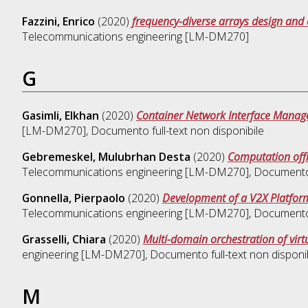
Fazzini, Enrico
(2020)
frequency-diverse arrays design and 
Telecommunications engineering [LM-DM270]
G
Gasimli, Elkhan
(2020)
Container Network Interface Manag
[LM-DM270]
, Documento full-text non disponibile
Gebremeskel, Mulubrhan Desta
(2020)
Computation offl
Telecommunications engineering [LM-DM270]
, Documento
Gonnella, Pierpaolo
(2020)
Development of a V2X Platform 
Telecommunications engineering [LM-DM270]
, Documento 
Grasselli, Chiara
(2020)
Multi-domain orchestration of virt
engineering [LM-DM270]
, Documento full-text non disponi
M