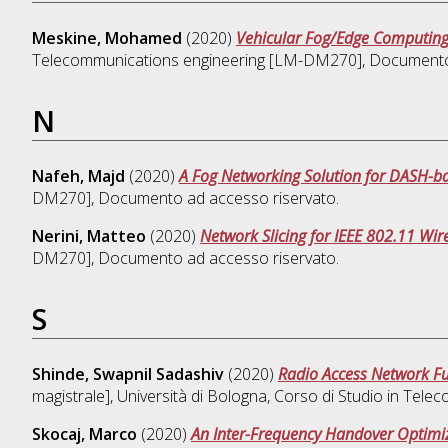
Meskine, Mohamed
(2020)
Vehicular Fog/Edge Computing
Telecommunications engineering [LM-DM270]
, Documento 
N
Nafeh, Majd
(2020)
A Fog Networking Solution for DASH-b
DM270]
, Documento ad accesso riservato.
Nerini, Matteo
(2020)
Network Slicing for IEEE 802.11 Wir
DM270]
, Documento ad accesso riservato.
S
Shinde, Swapnil Sadashiv
(2020)
Radio Access Network F
magistrale], Università di Bologna, Corso di Studio in
Telec
Skocaj, Marco
(2020)
An Inter-Frequency Handover Optimiz