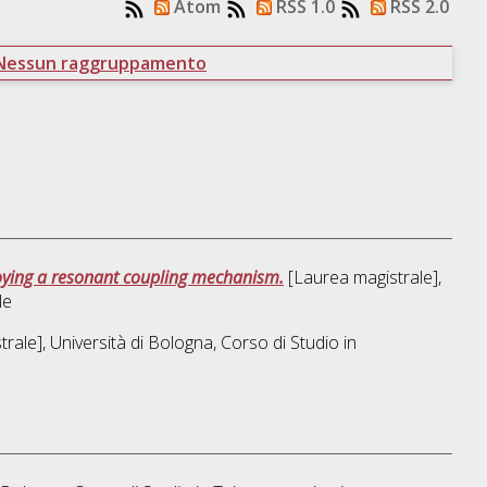
Atom
RSS 1.0
RSS 2.0
Nessun raggruppamento
loying a resonant coupling mechanism.
[Laurea magistrale],
le
rale], Università di Bologna, Corso di Studio in