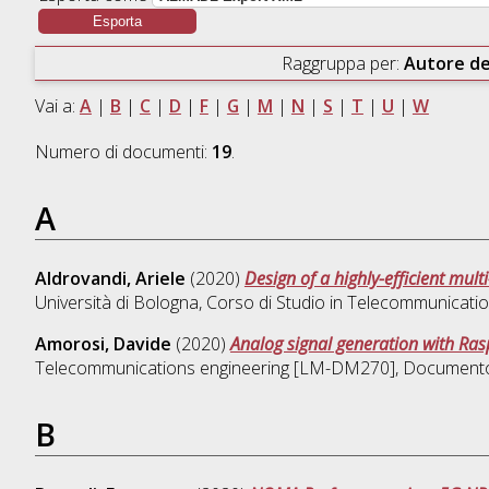
Raggruppa per:
Autore de
Vai a:
A
|
B
|
C
|
D
|
F
|
G
|
M
|
N
|
S
|
T
|
U
|
W
Numero di documenti:
19
.
A
Aldrovandi, Ariele
(2020)
Design of a highly-efficient mu
Università di Bologna, Corso di Studio in
Telecommunicatio
Amorosi, Davide
(2020)
Analog signal generation with Ra
Telecommunications engineering [LM-DM270]
, Documento 
B