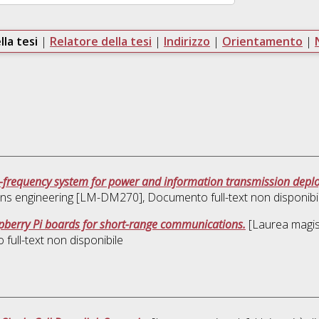
lla tesi
|
Relatore della tesi
|
Indirizzo
|
Orientamento
|
lti-frequency system for power and information transmission dep
ns engineering [LM-DM270]
, Documento full-text non disponibi
spberry Pi boards for short-range communications.
[Laurea magist
full-text non disponibile