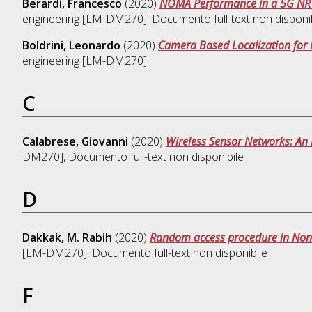
Berardi, Francesco
(2020)
NOMA Performance in a 5G NR S
engineering [LM-DM270]
, Documento full-text non disponi
Boldrini, Leonardo
(2020)
Camera Based Localization for 
engineering [LM-DM270]
C
Calabrese, Giovanni
(2020)
Wireless Sensor Networks: An 
DM270]
, Documento full-text non disponibile
D
Dakkak, M. Rabih
(2020)
Random access procedure in Non-
[LM-DM270]
, Documento full-text non disponibile
F