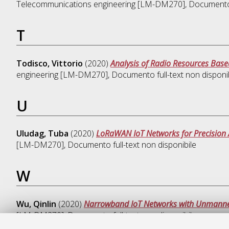
Telecommunications engineering [LM-DM270]
, Documento 
T
Todisco, Vittorio
(2020)
Analysis of Radio Resources Base
engineering [LM-DM270]
, Documento full-text non disponi
U
Uludag, Tuba
(2020)
LoRaWAN IoT Networks for Precision A
[LM-DM270]
, Documento full-text non disponibile
W
Wu, Qinlin
(2020)
Narrowband IoT Networks with Unmanned
[LM-DM270]
, Documento full-text non disponibile