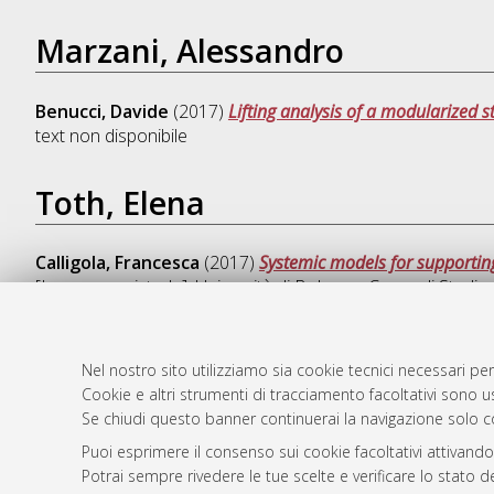
Marzani, Alessandro
Benucci, Davide
(2017)
Lifting analysis of a modularized st
text non disponibile
Toth, Elena
Calligola, Francesca
(2017)
Systemic models for supporting
[Laurea magistrale], Università di Bologna, Corso di Studio
Nel nostro sito utilizziamo sia cookie tecnici necessari per
Cookie e altri strumenti di tracciamento facoltativi sono us
AMS Laure
Atom
Se chiudi questo banner continuerai la navigazione solo c
Servizio i
Rss 1.0
Puoi esprimere il consenso sui cookie facoltativi attivando
Impostazio
Potrai sempre rivedere le tue scelte e verificare lo stato 
Rss 2.0
Informativa