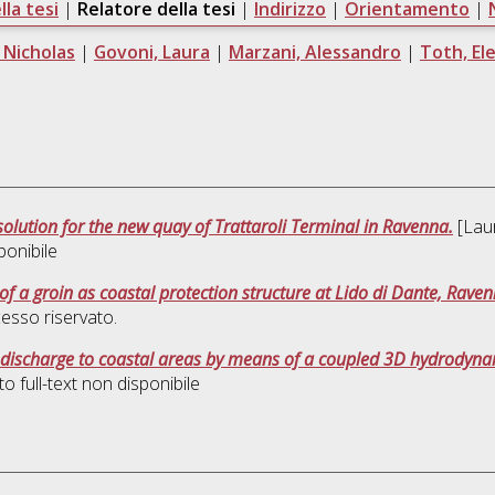
la tesi
|
Relatore della tesi
|
Indirizzo
|
Orientamento
|
 Nicholas
|
Govoni, Laura
|
Marzani, Alessandro
|
Toth, El
 solution for the new quay of Trattaroli Terminal in Ravenna.
[Laur
ponibile
of a groin as coastal protection structure at Lido di Dante, Raven
esso riservato.
l discharge to coastal areas by means of a coupled 3D hydrodyn
 full-text non disponibile