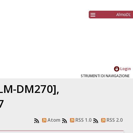
AlmaDL
Login
STRUMENTI DI NAVIGAZIONE
 [LM-DM270],
7
Atom
RSS 1.0
RSS 2.0