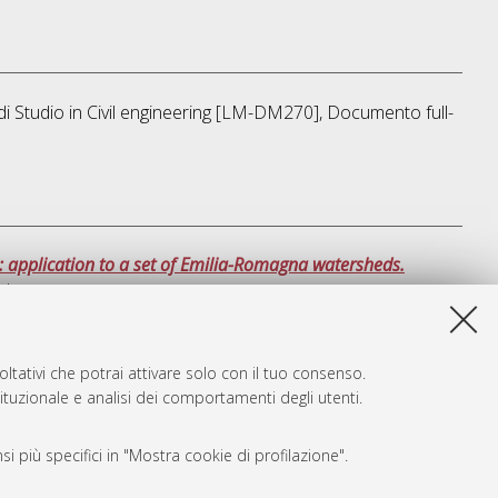
di Studio in
Civil engineering [LM-DM270]
, Documento full-
s: application to a set of Emilia-Romagna watersheds.
ato.
sta lista e' stata generata il
Fri Aug 7 20:33:09 2026 CEST
.
ltativi che potrai attivare solo con il tuo consenso.
tituzionale e analisi dei comportamenti degli utenti.
i più specifici in "Mostra cookie di profilazione".