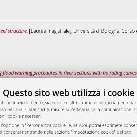
eel structure.
[Laurea magistrale], Università di Bologna, Corso 
 flood warning procedures in river sections with no rating curve
 in
Civil engineering [LM-DM270]
, Documento ad accesso riserv
Questo sito web utilizza i cookie
Que
 il suo funzionamento, sia cookie e altri strumenti di tracciamento faco
ati per analisi statistiche, misure sull'efficacia della comunicazione is
a
on i cookie necessari.
mplementato e gestito da
AlmaDL
 l'opzione in "Personalizza cookie" e, se vuoi, potrai esprimere consens
ni Cookie
dei consensi rientrando nella sezione "Impostazione cookie" del sito.
 sulla privacy