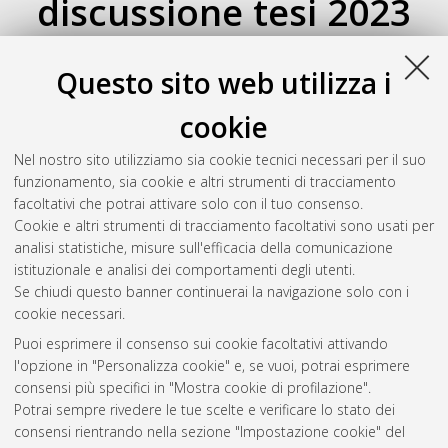
discussione tesi 2023
Atom
Esporta come
Questo sito web utilizza i
RSS 1.0
RSS 2.0
cookie
Raggruppa per:
Autore della tesi
|
Relatore della tesi
|
Nel nostro sito utilizziamo sia cookie tecnici necessari per il suo
Indirizzo
|
Orientamento
|
Nessun raggruppamento
funzionamento, sia cookie e altri strumenti di tracciamento
facoltativi che potrai attivare solo con il tuo consenso.
Numero di documenti:
0
.
Cookie e altri strumenti di tracciamento facoltativi sono usati per
analisi statistiche, misure sull'efficacia della comunicazione
Questa lista e' stata generata il
Thu Aug 6 20:35:46 2026
istituzionale e analisi dei comportamenti degli utenti.
CEST
.
Se chiudi questo banner continuerai la navigazione solo con i
cookie necessari.
Puoi esprimere il consenso sui cookie facoltativi attivando
Atom
l'opzione in "Personalizza cookie" e, se vuoi, potrai esprimere
Rss 1.0
consensi più specifici in "Mostra cookie di profilazione".
Potrai sempre rivedere le tue scelte e verificare lo stato dei
Rss 2.0
consensi rientrando nella sezione "Impostazione cookie" del