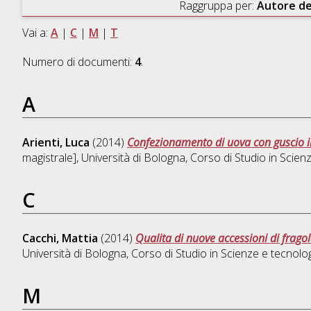
Raggruppa per:
Autore de
Vai a:
A
|
C
|
M
|
T
Numero di documenti:
4
.
A
Arienti, Luca
(2014)
Confezionamento di uova con guscio in a
magistrale], Università di Bologna, Corso di Studio in
Scienz
C
Cacchi, Mattia
(2014)
Qualita di nuove accessioni di fragol
Università di Bologna, Corso di Studio in
Scienze e tecnolo
M