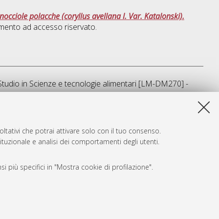
 nocciole polacche (coryllus avellana l. Var. Katalonski).
mento ad accesso riservato.
Studio in
Scienze e tecnologie alimentari [LM-DM270] -
sta lista e' stata generata il
Fri Aug 7 20:35:12 2026 CEST
.
ltativi che potrai attivare solo con il tuo consenso.
tituzionale e analisi dei comportamenti degli utenti.
i più specifici in "Mostra cookie di profilazione".
SARI