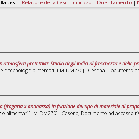
lla tesi
|
Relatore della tesi
|
Indirizzo
|
Orientamento
|
tmosfera protettiva: Studio degli indici di freschezza e delle pro
e e tecnologie alimentari [LM-DM270] - Cesena
, Documento ad
a (fragaria x ananassa) in funzione del tipo di materiale di propag
gie alimentari [LM-DM270] - Cesena
, Documento ad accesso ri