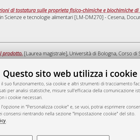
izioni di tostatura sulle proprieta fisico-chimiche e biochimiche di
 in
Scienze e tecnologie alimentari [LM-DM270] - Cesena
, Docu
l prodotto.
[Laurea magistrale], Università di Bologna, Corso di 
Questo sito web utilizza i cookie
Que
 il suo funzionamento, sia cookie e altri strumenti di tracciamento faco
ati per analisi statistiche, misure sull'efficacia della comunicazione is
a
on i cookie necessari.
mplementato e gestito da
AlmaDL
 l'opzione in "Personalizza cookie" e, se vuoi, potrai esprimere consens
ni Cookie
dei consensi rientrando nella sezione "Impostazione cookie" del sito.
 sulla privacy
icy
.
d’uso del sito
COOKIE TECNICI - NECES