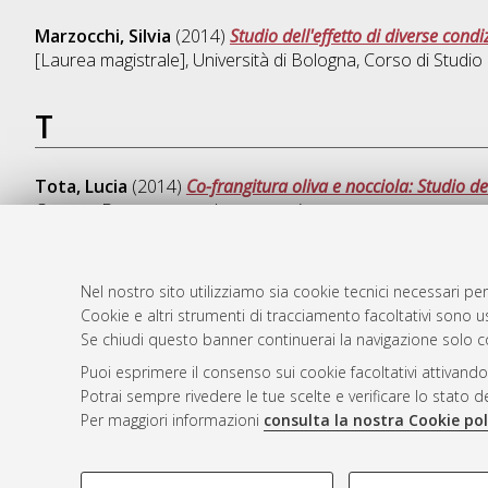
Marzocchi, Silvia
(2014)
Studio dell'effetto di diverse cond
[Laurea magistrale], Università di Bologna, Corso di Studio
T
Tota, Lucia
(2014)
Co-frangitura oliva e nocciola: Studio de
Cesena
, Documento ad accesso riservato.
Nel nostro sito utilizziamo sia cookie tecnici necessari per
Cookie e altri strumenti di tracciamento facoltativi sono us
AMS Laure
Atom
Se chiudi questo banner continuerai la navigazione solo c
Servizio i
Rss 1.0
Puoi esprimere il consenso sui cookie facoltativi attivando
Impostazio
Potrai sempre rivedere le tue scelte e verificare lo stato 
Rss 2.0
Informativa
Per maggiori informazioni
consulta la nostra Cookie pol
Condizioni 
COOKIE DI PROFILAZIONE - FACOLTATIVI