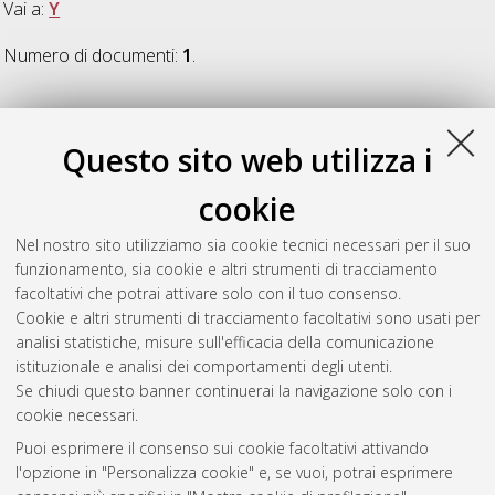
Vai a:
Y
Numero di documenti:
1
.
Y
Questo sito web utilizza i
Yika Tuesta, Alberto Stavros
(2014)
Dielectrophoresis (dep)
cookie
and electrowetting (ewod) as an anti-fouling process for
antibacterial surfaces.
[Laurea magistrale], Università di
Nel nostro sito utilizziamo sia cookie tecnici necessari per il suo
Bologna, Corso di Studio in
Materials and sensor engineering
funzionamento, sia cookie e altri strumenti di tracciamento
for environmental sustainability / ingegneria chimica, dei
facoltativi che potrai attivare solo con il tuo consenso.
materiali e dei sensori per la sostenibilita' ambientale [LM-
Cookie e altri strumenti di tracciamento facoltativi sono usati per
DM270]
analisi statistiche, misure sull'efficacia della comunicazione
istituzionale e analisi dei comportamenti degli utenti.
Questa lista e' stata generata il
Fri Aug 7 20:33:26 2026 CEST
.
Se chiudi questo banner continuerai la navigazione solo con i
cookie necessari.
Puoi esprimere il consenso sui cookie facoltativi attivando
Atom
l'opzione in "Personalizza cookie" e, se vuoi, potrai esprimere
Rss 1.0