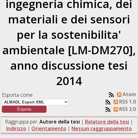
ingegneria chimica, dei
materiali e dei sensori
per la sostenibilita'
ambientale [LM-DM270],
anno discussione tesi
2014
Atom
Esporta come
RSS 1.0
RSS 2.0
Raggruppa per:
Autore della tesi
|
Relatore della tesi
|
Indirizzo
|
Orientamento
|
Nessun raggruppamento