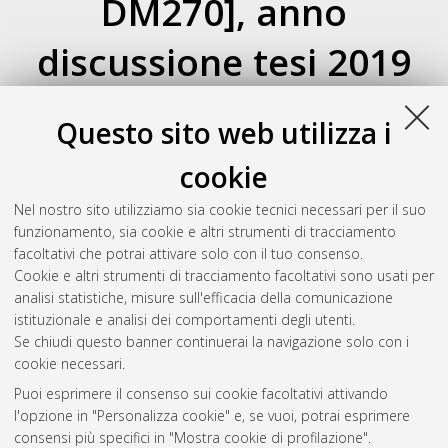
DM270], anno
discussione tesi 2019
Atom
Esporta come
Questo sito web utilizza i
RSS 1.0
RSS 2.0
cookie
Raggruppa per:
Autore della tesi
|
Relatore della tesi
|
Nel nostro sito utilizziamo sia cookie tecnici necessari per il suo
Indirizzo
|
Orientamento
|
Nessun raggruppamento
funzionamento, sia cookie e altri strumenti di tracciamento
facoltativi che potrai attivare solo con il tuo consenso.
Numero di documenti:
0
.
Cookie e altri strumenti di tracciamento facoltativi sono usati per
analisi statistiche, misure sull'efficacia della comunicazione
Questa lista e' stata generata il
Sat Aug 8 20:37:57 2026
istituzionale e analisi dei comportamenti degli utenti.
CEST
.
Se chiudi questo banner continuerai la navigazione solo con i
cookie necessari.
Puoi esprimere il consenso sui cookie facoltativi attivando
Atom
l'opzione in "Personalizza cookie" e, se vuoi, potrai esprimere
Rss 1.0
consensi più specifici in "Mostra cookie di profilazione".