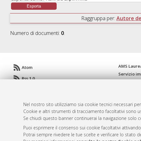
Raggruppa per:
Autore del
Numero di documenti:
0
.
AMS Laure
Atom
Servizio i
Rss 1.0
Impostazio
Rss 2.0
Informativa
Condizioni 
Nel nostro sito utilizziamo sia cookie tecnici necessari per
Cookie e altri strumenti di tracciamento facoltativi sono us
Se chiudi questo banner continuerai la navigazione solo c
© ALMA MATER STUDIORUM - Università d
Puoi esprimere il consenso sui cookie facoltativi attivando
Potrai sempre rivedere le tue scelte e verificare lo stato 