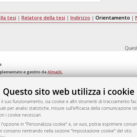
la tesi
|
Relatore della tesi
|
Indirizzo
|
Orientamento
|
Quest
a
mplementato e gestito da
AlmaDL
ni Cookie
 sulla privacy
Questo sito web utilizza i cookie
d’uso del sito
 il suo funzionamento, sia cookie e altri strumenti di tracciamento faco
ati per analisi statistiche, misure sull'efficacia della comunicazione is
on i cookie necessari.
i Bologna, 2007-2026.
 l'opzione in "Personalizza cookie" e, se vuoi, potrai esprimere consens
dei consensi rientrando nella sezione "Impostazione cookie" del sito.