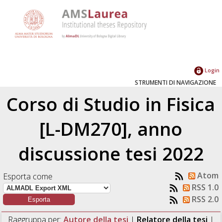
Login
STRUMENTI DI NAVIGAZIONE
Corso di Studio in Fisica
[L-DM270], anno
discussione tesi 2022
Atom
Esporta come
RSS 1.0
RSS 2.0
Raggruppa per:
Autore della tesi
|
Relatore della tesi
|