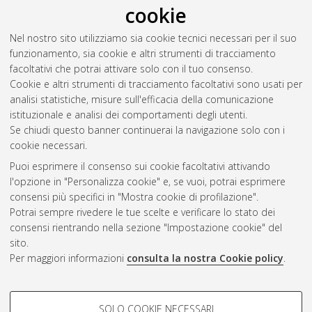
Zucchini, Roberto
cookie
Nel nostro sito utilizziamo sia cookie tecnici necessari per il suo
Mega, Gianluca
(2022)
Sistemi quantistici a due stati.
funzionamento, sia cookie e altri strumenti di tracciamento
[Laurea], Università di Bologna, Corso di Studio in
Fisica [L-
facoltativi che potrai attivare solo con il tuo consenso.
DM270]
Cookie e altri strumenti di tracciamento facoltativi sono usati per
analisi statistiche, misure sull'efficacia della comunicazione
Questa lista e' stata generata il
Wed Aug 5 20:36:28 2026
istituzionale e analisi dei comportamenti degli utenti.
CEST
.
Se chiudi questo banner continuerai la navigazione solo con i
cookie necessari.
Puoi esprimere il consenso sui cookie facoltativi attivando
Atom
l'opzione in "Personalizza cookie" e, se vuoi, potrai esprimere
Rss 1.0
consensi più specifici in "Mostra cookie di profilazione".
Potrai sempre rivedere le tue scelte e verificare lo stato dei
Rss 2.0
consensi rientrando nella sezione "Impostazione cookie" del
sito.
Per maggiori informazioni
consulta la nostra Cookie policy
.
AMS Laurea
Servizio implementato e gestito da
AlmaDL
Impostazioni Cookie
COOKIE DI PROFILAZIONE -
SOLO COOKIE NECESSARI
Informativa sulla privacy