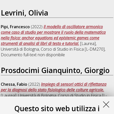
Levrini, Olivia
Pipi, Francesco
(2022)
Il modello di oscillatore armonico
come caso di studio per mostrare il ruolo della matematica
nella fisica: anchor equations ed epistemic games come
strumenti di analisi di libri di testo e tutorial.
[Laurea],
Università di Bologna, Corso di Studio in
Fisica [L-DM270]
,
Documento full-text non disponibile
Prosdocimi Gianquinto, Giorgio
Chessa, Fabio
(2022)
Impiego di sensori ottici di riflettanza
per la diagnosi dello stato fisiologico delle colture agricole.
[Laurea], Università di Bologna, Corso di Studio in
Fisica [L-
DM270]
Questo sito web utilizza i