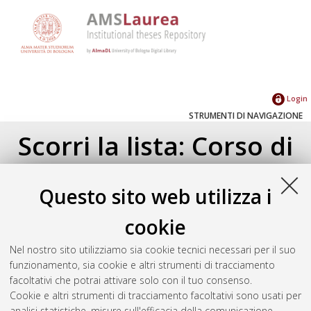
Login
STRUMENTI DI NAVIGAZIONE
Scorri la lista: Corso di
Studio
Questo sito web utilizza i
cookie
Corso di studio
(6)
Biotecnologie [L-DM270]
(6)
Nel nostro sito utilizziamo sia cookie tecnici necessari per il suo
funzionamento, sia cookie e altri strumenti di tracciamento
facoltativi che potrai attivare solo con il tuo consenso.
Seleziona un valore dall'elenco sottostante.
Cookie e altri strumenti di tracciamento facoltativi sono usati per
2016
(6)
analisi statistiche, misure sull'efficacia della comunicazione