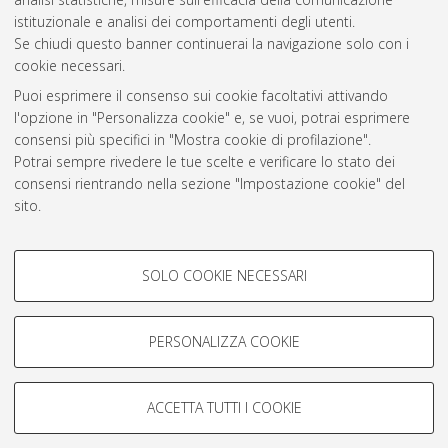
istituzionale e analisi dei comportamenti degli utenti.
Se chiudi questo banner continuerai la navigazione solo con i
cookie necessari.
Atom
Puoi esprimere il consenso sui cookie facoltativi attivando
Rss 1.0
l'opzione in "Personalizza cookie" e, se vuoi, potrai esprimere
consensi più specifici in "Mostra cookie di profilazione".
Rss 2.0
Potrai sempre rivedere le tue scelte e verificare lo stato dei
consensi rientrando nella sezione "Impostazione cookie" del
AMS Laurea
sito.
Per maggiori informazioni
consulta la nostra Cookie policy
.
Servizio implementato e gestito da
AlmaDL
Impostazioni Cookie
COOKIE DI PROFILAZIONE -
SOLO COOKIE NECESSARI
Informativa sulla privacy
FACOLTATIVI
Condizioni d’uso del sito
Si tratta di cookie utilizzati per analizzare le caratteristiche della
navigazione degli utenti, creare profili in base al loro comportamento
PERSONALIZZA COOKIE
sul sito, per analisi di marketing.
Mostra cookie di profilazione
ACCETTA TUTTI I COOKIE
Google/Youtube Video
© ALMA MATER STUDIORUM - Università di Bologna, 2007-2026.
COOKIE TECNICI - NECESSARI