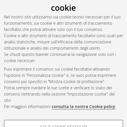
RSS 2.0
cookie
Raggruppa per:
Autore della tesi
|
Relatore della tesi
|
Nel nostro sito utilizziamo sia cookie tecnici necessari per il suo
Indirizzo
|
Orientamento
|
Nessun raggruppamento
funzionamento, sia cookie e altri strumenti di tracciamento
facoltativi che potrai attivare solo con il tuo consenso.
Numero di documenti:
0
.
Cookie e altri strumenti di tracciamento facoltativi sono usati per
analisi statistiche, misure sull'efficacia della comunicazione
Questa lista e' stata generata il
Thu Aug 6 20:36:47 2026
istituzionale e analisi dei comportamenti degli utenti.
CEST
.
Se chiudi questo banner continuerai la navigazione solo con i
cookie necessari.
Puoi esprimere il consenso sui cookie facoltativi attivando
Atom
l'opzione in "Personalizza cookie" e, se vuoi, potrai esprimere
Rss 1.0
consensi più specifici in "Mostra cookie di profilazione".
Potrai sempre rivedere le tue scelte e verificare lo stato dei
Rss 2.0
consensi rientrando nella sezione "Impostazione cookie" del
sito.
Per maggiori informazioni
consulta la nostra Cookie policy
.
AMS Laurea
Servizio implementato e gestito da
AlmaDL
Impostazioni Cookie
COOKIE DI PROFILAZIONE -