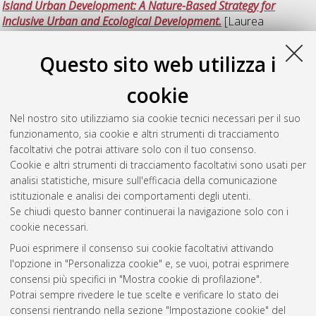
Island Urban Development: A Nature-Based Strategy for
Inclusive Urban and Ecological Development.
[Laurea
magistrale], Università di Bologna, Corso di Studio in
Architecture and creative practices for the city and landscape
Questo sito web utilizza i
[LM-DM270]
cookie
Scarpino, Francesca
(2025)
Valorizing Architectural Heritage:
Adaptive Reuse for Community Centric Urban Development.
Nel nostro sito utilizziamo sia cookie tecnici necessari per il suo
[Laurea magistrale], Università di Bologna, Corso di Studio in
funzionamento, sia cookie e altri strumenti di tracciamento
Architecture and creative practices for the city and landscape
facoltativi che potrai attivare solo con il tuo consenso.
[LM-DM270]
, Documento full-text non disponibile
Cookie e altri strumenti di tracciamento facoltativi sono usati per
analisi statistiche, misure sull'efficacia della comunicazione
Questa lista e' stata generata il
Wed Aug 5 20:34:31 2026
istituzionale e analisi dei comportamenti degli utenti.
CEST
.
Se chiudi questo banner continuerai la navigazione solo con i
cookie necessari.
Puoi esprimere il consenso sui cookie facoltativi attivando
Atom
l'opzione in "Personalizza cookie" e, se vuoi, potrai esprimere
Rss 1.0
consensi più specifici in "Mostra cookie di profilazione".
Potrai sempre rivedere le tue scelte e verificare lo stato dei
Rss 2.0
consensi rientrando nella sezione "Impostazione cookie" del