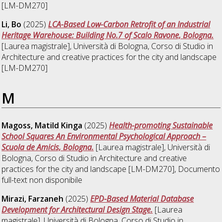
[LM-DM270]
Li, Bo
(2025)
LCA-Based Low-Carbon Retrofit of an Industrial
Heritage Warehouse: Building No.7 of Scalo Ravone, Bologna.
[Laurea magistrale], Università di Bologna, Corso di Studio in
Architecture and creative practices for the city and landscape
[LM-DM270]
M
Magoss, Matild Kinga
(2025)
Health-promoting Sustainable
School Squares An Environmental Psychological Approach –
Scuola de Amicis, Bologna.
[Laurea magistrale], Università di
Bologna, Corso di Studio in
Architecture and creative
practices for the city and landscape [LM-DM270]
, Documento
full-text non disponibile
Mirazi, Farzaneh
(2025)
EPD-Based Material Database
Development for Architectural Design Stage.
[Laurea
magistrale], Università di Bologna, Corso di Studio in