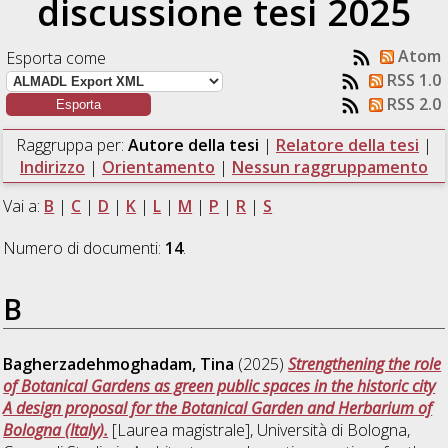
discussione tesi 2025
Atom
Esporta come
RSS 1.0
RSS 2.0
Raggruppa per:
Autore della tesi
|
Relatore della tesi
|
Indirizzo
|
Orientamento
|
Nessun raggruppamento
Vai a:
B
|
C
|
D
|
K
|
L
|
M
|
P
|
R
|
S
Numero di documenti:
14
.
B
Bagherzadehmoghadam, Tina
(2025)
Strengthening the role
of Botanical Gardens as green public spaces in the historic city
A design proposal for the Botanical Garden and Herbarium of
Bologna (Italy).
[Laurea magistrale], Università di Bologna,