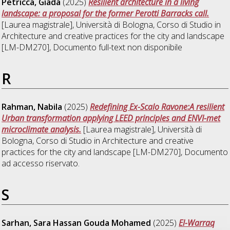
Petricca, Giada
(2025)
Resilient architecture in a living
landscape: a proposal for the former Perotti Barracks call.
[Laurea magistrale], Università di Bologna, Corso di Studio in
Architecture and creative practices for the city and landscape
[LM-DM270]
, Documento full-text non disponibile
R
Rahman, Nabila
(2025)
Redefining Ex-Scalo Ravone:A resilient
Urban transformation applying LEED principles and ENVI-met
microclimate analysis.
[Laurea magistrale], Università di
Bologna, Corso di Studio in
Architecture and creative
practices for the city and landscape [LM-DM270]
, Documento
ad accesso riservato.
S
Sarhan, Sara Hassan Gouda Mohamed
(2025)
El-Warraq