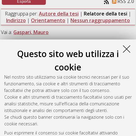
RSS 2.0
Raggruppa per:
Autore della tesi
|
Relatore della tesi
|
Indirizzo
|
Orientamento
|
Nessun raggruppamento
Vai a:
Gaspari, Mauro
Numero di documenti:
1
.
Questo sito web utilizza i
Gaspari, Mauro
cookie
Nel nostro sito utilizziamo sia cookie tecnici necessari per il suo
Dal Bo, Matteo
(2016)
Metodologie di sviluppo agile per il
funzionamento, sia cookie e altri strumenti di tracciamento
corporate banking.
[Laurea], Università di Bologna, Corso di
facoltativi che potrai attivare solo con il tuo consenso.
Studio in
Informatica [L-Ante DM509]
, Documento full-text
Cookie e altri strumenti di tracciamento facoltativi sono usati per
non disponibile
analisi statistiche, misure sull'efficacia della comunicazione
istituzionale e analisi dei comportamenti degli utenti.
Questa lista e' stata generata il
Fri Aug 7 20:35:04 2026 CEST
.
Se chiudi questo banner continuerai la navigazione solo con i
cookie necessari.
Puoi esprimere il consenso sui cookie facoltativi attivando
Atom