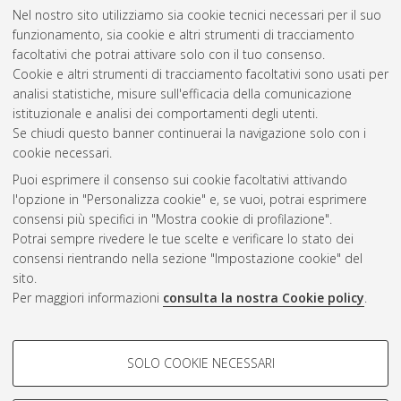
Nel nostro sito utilizziamo sia cookie tecnici necessari per il suo
Zanotti, Luca
(2022)
Ottimizzazione di un sistema di
funzionamento, sia cookie e altri strumenti di tracciamento
raffreddamento di pannelli solari con conversione
facoltativi che potrai attivare solo con il tuo consenso.
termoelettrica di energia.
[Laurea], Università di Bologna,
Cookie e altri strumenti di tracciamento facoltativi sono usati per
Corso di Studio in
Ingegneria meccanica [L-DM270] - Forli'
analisi statistiche, misure sull'efficacia della comunicazione
istituzionale e analisi dei comportamenti degli utenti.
Questa lista e' stata generata il
Fri Aug 7 20:36:32 2026 CEST
.
Se chiudi questo banner continuerai la navigazione solo con i
cookie necessari.
Puoi esprimere il consenso sui cookie facoltativi attivando
Atom
l'opzione in "Personalizza cookie" e, se vuoi, potrai esprimere
Rss 1.0
consensi più specifici in "Mostra cookie di profilazione".
Potrai sempre rivedere le tue scelte e verificare lo stato dei
Rss 2.0
consensi rientrando nella sezione "Impostazione cookie" del
sito.
Per maggiori informazioni
consulta la nostra Cookie policy
.
AMS Laurea
Servizio implementato e gestito da
AlmaDL
Impostazioni Cookie
COOKIE DI PROFILAZIONE -
SOLO COOKIE NECESSARI
Informativa sulla privacy
FACOLTATIVI
Condizioni d’uso del sito