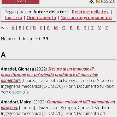
RSS 2.0
Raggruppa per:
Autore della tesi
|
Relatore della tesi
|
Indirizzo
|
Orientamento
|
Nessun raggruppamento
Vai a:
A
|
B
|
C
|
D
|
F
|
G
|
M
|
O
|
P
|
R
|
S
|
T
|
V
|
Z
Numero di documenti:
39
.
A
Amadei, Gionata
(2022)
Stesura di un manuale di
progettazione per un'azienda produttrice di macchine
alimentari.
[Laurea], Università di Bologna, Corso di Studio in
Ingegneria meccanica [L-DM270] - Forli'
, Documento full-text
non disponibile
Amadori, Maicol
(2022)
Controllo emissioni MCI alimentati ad
idrogeno.
[Laurea], Università di Bologna, Corso di Studio in
Ingegneria meccanica [L-DM270] - Forli'
, Documento ad