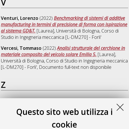
V
Venturi, Lorenzo
(2022)
Benchmarking di sistemi di additive
manufacturing in termini di precisione di forma con ispirazione
al sistema GD&T.
[Laurea], Università di Bologna, Corso di
Studio in
Ingegneria meccanica [L-DM270] - Forli'
Vercesi, Tommaso
(2022)
Analisi strutturale del cerchione in
materiale composito del veicolo solare Emilia 5.
[Laurea],
Università di Bologna, Corso di Studio in
Ingegneria meccanica
[L-DM270] - Forli'
, Documento full-text non disponibile
Z
Zamagna, Riccardo
(2022)
Sviluppo di un codice di
simulazione gara di un veicolo solare: il caso Italian Solar
Questo sito web utilizza i
Challenge.
[Laurea], Università di Bologna, Corso di Studio in
Ingegneria meccanica [L-DM270] - Forli'
, Documento full-text
cookie
non disponibile