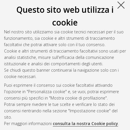
Atom
Esporta come
Questo sito web utilizza i
RSS 1.0
RSS 2.0
cookie
Raggruppa per:
Autore della tesi
|
Relatore della tesi
|
Nel nostro sito utilizziamo sia cookie tecnici necessari per il suo
Indirizzo
|
Orientamento
|
Nessun raggruppamento
funzionamento, sia cookie e altri strumenti di tracciamento
facoltativi che potrai attivare solo con il tuo consenso.
Numero di documenti:
0
.
Cookie e altri strumenti di tracciamento facoltativi sono usati per
analisi statistiche, misure sull'efficacia della comunicazione
Questa lista e' stata generata il
Sun Aug 9 20:35:01 2026
istituzionale e analisi dei comportamenti degli utenti.
CEST
.
Se chiudi questo banner continuerai la navigazione solo con i
cookie necessari.
Puoi esprimere il consenso sui cookie facoltativi attivando
Atom
l'opzione in "Personalizza cookie" e, se vuoi, potrai esprimere
Rss 1.0
consensi più specifici in "Mostra cookie di profilazione".
Potrai sempre rivedere le tue scelte e verificare lo stato dei
Rss 2.0
consensi rientrando nella sezione "Impostazione cookie" del
sito.
Per maggiori informazioni
consulta la nostra Cookie policy
.
AMS Laurea