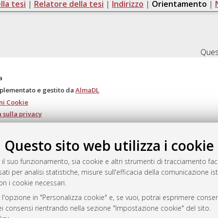
la tesi
|
Relatore della tesi
|
Indirizzo
|
Orientamento
|
Quest
a
mplementato e gestito da
AlmaDL
ni Cookie
 sulla privacy
d’uso del sito
Questo sito web utilizza i cookie
 il suo funzionamento, sia cookie e altri strumenti di tracciamento faco
i Bologna, 2007-2026.
ati per analisi statistiche, misure sull'efficacia della comunicazione is
on i cookie necessari.
 l'opzione in "Personalizza cookie" e, se vuoi, potrai esprimere consens
dei consensi rientrando nella sezione "Impostazione cookie" del sito.