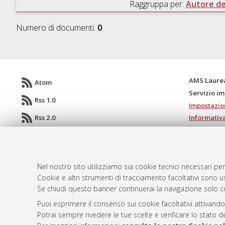
Raggruppa per:
Autore del
Numero di documenti:
0
.
AMS Laure
Atom
Servizio i
Rss 1.0
Impostazio
Rss 2.0
Informativa
Condizioni 
Nel nostro sito utilizziamo sia cookie tecnici necessari per
© ALMA MATER STUDIORUM - Università d
Cookie e altri strumenti di tracciamento facoltativi sono us
Se chiudi questo banner continuerai la navigazione solo c
Puoi esprimere il consenso sui cookie facoltativi attivando
Potrai sempre rivedere le tue scelte e verificare lo stato 