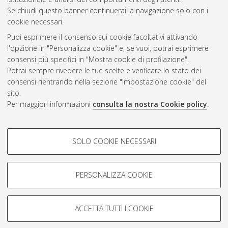
Questa lista e' stata generata il
Fri Aug 7 20:37:02 2026 CEST
.
Se chiudi questo banner continuerai la navigazione solo con i
cookie necessari.
Puoi esprimere il consenso sui cookie facoltativi attivando
Atom
l'opzione in "Personalizza cookie" e, se vuoi, potrai esprimere
Rss 1.0
consensi più specifici in "Mostra cookie di profilazione".
Potrai sempre rivedere le tue scelte e verificare lo stato dei
Rss 2.0
consensi rientrando nella sezione "Impostazione cookie" del
sito.
Per maggiori informazioni
consulta la nostra Cookie policy
.
AMS Laurea
Servizio implementato e gestito da
AlmaDL
Impostazioni Cookie
COOKIE DI PROFILAZIONE -
SOLO COOKIE NECESSARI
Informativa sulla privacy
FACOLTATIVI
Condizioni d’uso del sito
Si tratta di cookie utilizzati per analizzare le caratteristiche della
navigazione degli utenti, creare profili in base al loro comportamento
PERSONALIZZA COOKIE
sul sito, per analisi di marketing.
Mostra cookie di profilazione
ACCETTA TUTTI I COOKIE
Google/Youtube Video
© ALMA MATER STUDIORUM - Università di Bologna, 2007-2026.
COOKIE TECNICI - NECESSARI