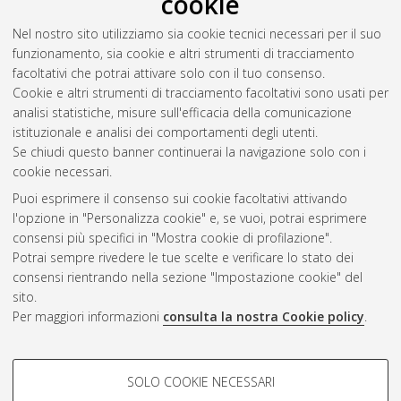
cookie
RSS 2.0
Nel nostro sito utilizziamo sia cookie tecnici necessari per il suo
Raggruppa per:
Autore della tesi
|
Relatore della tesi
|
funzionamento, sia cookie e altri strumenti di tracciamento
Indirizzo
|
Orientamento
|
Nessun raggruppamento
facoltativi che potrai attivare solo con il tuo consenso.
Cookie e altri strumenti di tracciamento facoltativi sono usati per
Numero di documenti:
0
.
analisi statistiche, misure sull'efficacia della comunicazione
istituzionale e analisi dei comportamenti degli utenti.
Questa lista e' stata generata il
Fri Aug 7 20:34:38 2026 CEST
.
Se chiudi questo banner continuerai la navigazione solo con i
cookie necessari.
Puoi esprimere il consenso sui cookie facoltativi attivando
Atom
l'opzione in "Personalizza cookie" e, se vuoi, potrai esprimere
Rss 1.0
consensi più specifici in "Mostra cookie di profilazione".
Potrai sempre rivedere le tue scelte e verificare lo stato dei
Rss 2.0
consensi rientrando nella sezione "Impostazione cookie" del
sito.
Per maggiori informazioni
consulta la nostra Cookie policy
.
AMS Laurea
Servizio implementato e gestito da
AlmaDL
Impostazioni Cookie
COOKIE DI PROFILAZIONE -
SOLO COOKIE NECESSARI
Informativa sulla privacy
FACOLTATIVI