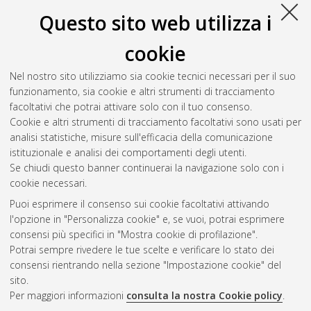
Atom
Esporta come
Questo sito web utilizza i
RSS 1.0
RSS 2.0
cookie
Raggruppa per:
Autore della tesi
|
Relatore della tesi
|
Nel nostro sito utilizziamo sia cookie tecnici necessari per il suo
Indirizzo
|
Orientamento
|
Nessun raggruppamento
funzionamento, sia cookie e altri strumenti di tracciamento
facoltativi che potrai attivare solo con il tuo consenso.
Numero di documenti:
0
.
Cookie e altri strumenti di tracciamento facoltativi sono usati per
analisi statistiche, misure sull'efficacia della comunicazione
Questa lista e' stata generata il
Thu Aug 6 20:33:48 2026
istituzionale e analisi dei comportamenti degli utenti.
CEST
.
Se chiudi questo banner continuerai la navigazione solo con i
cookie necessari.
Puoi esprimere il consenso sui cookie facoltativi attivando
Atom
l'opzione in "Personalizza cookie" e, se vuoi, potrai esprimere
Rss 1.0
consensi più specifici in "Mostra cookie di profilazione".
Potrai sempre rivedere le tue scelte e verificare lo stato dei
Rss 2.0
consensi rientrando nella sezione "Impostazione cookie" del
sito.
Per maggiori informazioni
consulta la nostra Cookie policy
.
AMS Laurea