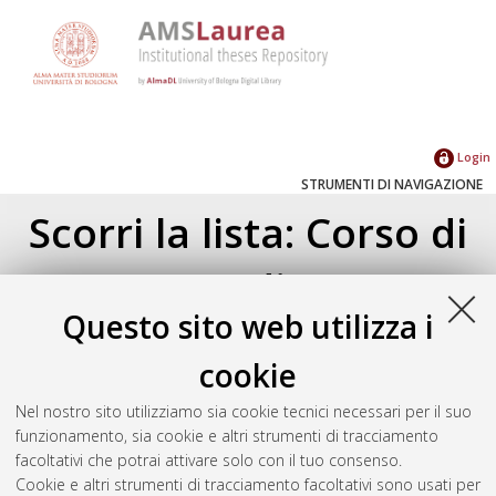
Login
STRUMENTI DI NAVIGAZIONE
Scorri la lista: Corso di
Studio
Questo sito web utilizza i
Corso di studio
(1)
cookie
Matematica informatico - computazionale
[L-DM509]
(1)
Nel nostro sito utilizziamo sia cookie tecnici necessari per il suo
funzionamento, sia cookie e altri strumenti di tracciamento
facoltativi che potrai attivare solo con il tuo consenso.
Seleziona un valore dall'elenco sottostante.
Cookie e altri strumenti di tracciamento facoltativi sono usati per