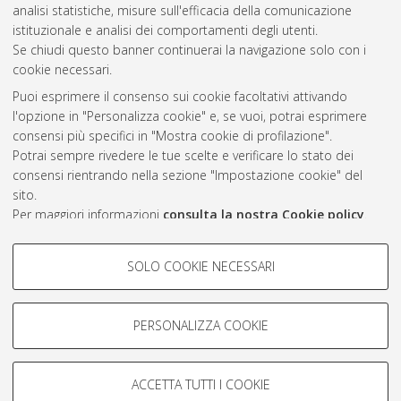
analisi statistiche, misure sull'efficacia della comunicazione
2010
(1)
istituzionale e analisi dei comportamenti degli utenti.
Se chiudi questo banner continuerai la navigazione solo con i
cookie necessari.
Atom
Puoi esprimere il consenso sui cookie facoltativi attivando
Rss 1.0
l'opzione in "Personalizza cookie" e, se vuoi, potrai esprimere
consensi più specifici in "Mostra cookie di profilazione".
Rss 2.0
Potrai sempre rivedere le tue scelte e verificare lo stato dei
consensi rientrando nella sezione "Impostazione cookie" del
sito.
AMS Laurea
Per maggiori informazioni
consulta la nostra Cookie policy
.
Servizio implementato e gestito da
AlmaDL
Impostazioni Cookie
COOKIE DI PROFILAZIONE -
SOLO COOKIE NECESSARI
Informativa sulla privacy
FACOLTATIVI
Condizioni d’uso del sito
Si tratta di cookie utilizzati per analizzare le caratteristiche della
navigazione degli utenti, creare profili in base al loro comportamento
PERSONALIZZA COOKIE
sul sito, per analisi di marketing.
Mostra cookie di profilazione
ACCETTA TUTTI I COOKIE
Google/Youtube Video