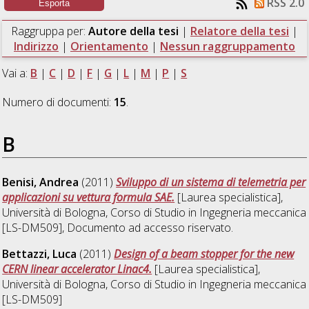
RSS 2.0
Raggruppa per:
Autore della tesi
|
Relatore della tesi
|
Indirizzo
|
Orientamento
|
Nessun raggruppamento
Vai a:
B
|
C
|
D
|
F
|
G
|
L
|
M
|
P
|
S
Numero di documenti:
15
.
B
Benisi, Andrea
(2011)
Sviluppo di un sistema di telemetria per
applicazioni su vettura formula SAE.
[Laurea specialistica],
Università di Bologna, Corso di Studio in
Ingegneria meccanica
[LS-DM509]
, Documento ad accesso riservato.
Bettazzi, Luca
(2011)
Design of a beam stopper for the new
CERN linear accelerator Linac4.
[Laurea specialistica],
Università di Bologna, Corso di Studio in
Ingegneria meccanica
[LS-DM509]