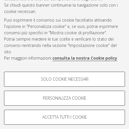
CEST
.
Se chiudi questo banner continuerai la navigazione solo con i
cookie necessari.
Puoi esprimere il consenso sui cookie facoltativi attivando
Atom
l'opzione in "Personalizza cookie" e, se vuoi, potrai esprimere
Rss 1.0
consensi più specifici in "Mostra cookie di profilazione".
Potrai sempre rivedere le tue scelte e verificare lo stato dei
Rss 2.0
consensi rientrando nella sezione "Impostazione cookie" del
sito.
Per maggiori informazioni
consulta la nostra Cookie policy
.
AMS Laurea
Servizio implementato e gestito da
AlmaDL
Impostazioni Cookie
COOKIE DI PROFILAZIONE -
SOLO COOKIE NECESSARI
Informativa sulla privacy
FACOLTATIVI
Condizioni d’uso del sito
Si tratta di cookie utilizzati per analizzare le caratteristiche della
navigazione degli utenti, creare profili in base al loro comportamento
PERSONALIZZA COOKIE
sul sito, per analisi di marketing.
Mostra cookie di profilazione
ACCETTA TUTTI I COOKIE
Google/Youtube Video
© ALMA MATER STUDIORUM - Università di Bologna, 2007-2026.
COOKIE TECNICI - NECESSARI