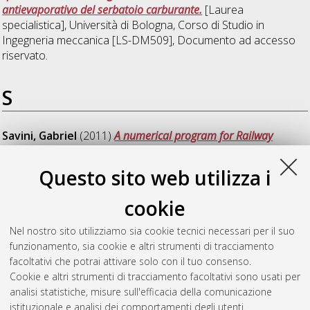
antievaporativo del serbatoio carburante.
[Laurea
specialistica], Università di Bologna, Corso di Studio in
Ingegneria meccanica [LS-DM509]
, Documento ad accesso
riservato.
S
Savini, Gabriel
(2011)
A numerical program for Railway
vehicle-track-structure dynamic interaction using a modal
substructuring approach.
[Laurea specialistica], Università di
Questo sito web utilizza i
Bologna, Corso di Studio in
Ingegneria meccanica [LS-
DM509]
cookie
Signorelli, Marco
(2011)
Progetto e Costruzione del Telaio di
Nel nostro sito utilizziamo sia cookie tecnici necessari per il suo
Vettura Formula SAE: Parte Anteriore.
[Laurea specialistica],
funzionamento, sia cookie e altri strumenti di tracciamento
Università di Bologna, Corso di Studio in
Ingegneria meccanica
facoltativi che potrai attivare solo con il tuo consenso.
[LS-DM509]
, Documento ad accesso riservato.
Cookie e altri strumenti di tracciamento facoltativi sono usati per
analisi statistiche, misure sull'efficacia della comunicazione
Questa lista e' stata generata il
Thu Aug 6 20:35:03 2026
istituzionale e analisi dei comportamenti degli utenti.