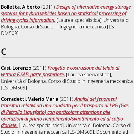
Bolletta, Alberto
(2011)
Design of alternative energy storage
systems for hybrid vehicles based on statistical processing of
driving cycles information.
[Laurea specialistica], Università di
Bologna, Corso di Studio in
Ingegneria meccanica [LS-
DM509]
C
Casi, Lorenzo
(2011)
Progetto e costruzione del telaio di
vettura F.SAE: parte posteriore.
[Laurea specialistica],
Università di Bologna, Corso di Studio in
Ingegneria meccanica
[LS-DM509]
Corradetti, Valerio Maria
(2011)
Analisi dei fenomeni
transitori relativi ad una condotta per il trasporto di LPG (Gas
di Petrolio Liquefatto) con particolare attenzione alle
operazioni di primo riempimento/svuotamento ed al colpo
d'ariete.
[Laurea specialistica], Università di Bologna, Corso di
Studio in
Ingegneria meccanica [LS-DM509]
, Documento ad