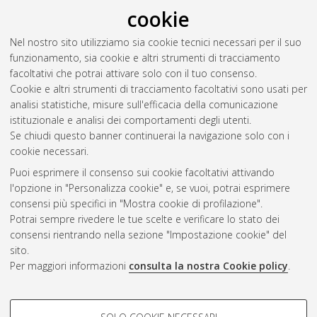
RSS 2.0
cookie
Raggruppa per:
Autore della tesi
|
Relatore della tesi
|
Nel nostro sito utilizziamo sia cookie tecnici necessari per il suo
Indirizzo
|
Orientamento
|
Nessun raggruppamento
funzionamento, sia cookie e altri strumenti di tracciamento
facoltativi che potrai attivare solo con il tuo consenso.
Numero di documenti:
0
.
Cookie e altri strumenti di tracciamento facoltativi sono usati per
analisi statistiche, misure sull'efficacia della comunicazione
Questa lista e' stata generata il
Thu Aug 6 20:38:00 2026
istituzionale e analisi dei comportamenti degli utenti.
CEST
.
Se chiudi questo banner continuerai la navigazione solo con i
cookie necessari.
Puoi esprimere il consenso sui cookie facoltativi attivando
Atom
l'opzione in "Personalizza cookie" e, se vuoi, potrai esprimere
Rss 1.0
consensi più specifici in "Mostra cookie di profilazione".
Potrai sempre rivedere le tue scelte e verificare lo stato dei
Rss 2.0
consensi rientrando nella sezione "Impostazione cookie" del
sito.
Per maggiori informazioni
consulta la nostra Cookie policy
.
AMS Laurea
Servizio implementato e gestito da
AlmaDL
Impostazioni Cookie
COOKIE DI PROFILAZIONE -