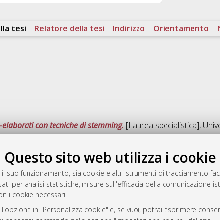
lla tesi
|
Relatore della tesi
|
Indirizzo
|
Orientamento
|
-elaborati con tecniche di stemming.
[Laurea specialistica], Univ
Questo sito web utilizza i cookie
Quest
 il suo funzionamento, sia cookie e altri strumenti di tracciamento faco
ati per analisi statistiche, misure sull'efficacia della comunicazione is
a
on i cookie necessari.
mplementato e gestito da
AlmaDL
 l'opzione in "Personalizza cookie" e, se vuoi, potrai esprimere consens
ni Cookie