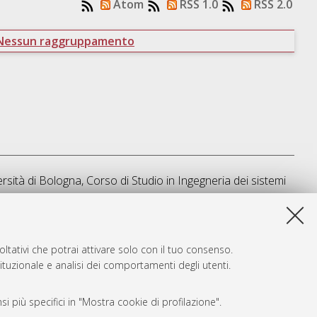
Atom
RSS 1.0
RSS 2.0
Nessun raggruppamento
ersità di Bologna, Corso di Studio in
Ingegneria dei sistemi
a lista e' stata generata il
Wed Aug 5 20:33:54 2026 CEST
.
ltativi che potrai attivare solo con il tuo consenso.
tituzionale e analisi dei comportamenti degli utenti.
i più specifici in "Mostra cookie di profilazione".