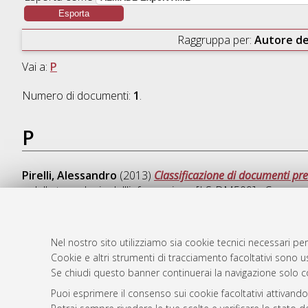
Raggruppa per:
Autore de
Vai a:
P
Numero di documenti:
1
.
P
Pirelli, Alessandro
(2013)
Classificazione di documenti pre
e delle tecnologie dell'informazione [LS-DM509] - Cesena
Nel nostro sito utilizziamo sia cookie tecnici necessari per
Cookie e altri strumenti di tracciamento facoltativi sono us
AMS Laure
Atom
Se chiudi questo banner continuerai la navigazione solo c
Servizio i
Rss 1.0
Puoi esprimere il consenso sui cookie facoltativi attivando
Impostazio