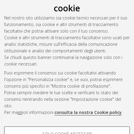
RSS 2.0
cookie
Raggruppa per:
Autore della tesi
|
Relatore della tesi
|
Nel nostro sito utilizziamo sia cookie tecnici necessari per il suo
Indirizzo
|
Orientamento
|
Nessun raggruppamento
funzionamento, sia cookie e altri strumenti di tracciamento
facoltativi che potrai attivare solo con il tuo consenso.
Numero di documenti:
0
.
Cookie e altri strumenti di tracciamento facoltativi sono usati per
analisi statistiche, misure sull'efficacia della comunicazione
Questa lista e' stata generata il
Sat Aug 8 20:37:44 2026
istituzionale e analisi dei comportamenti degli utenti.
CEST
.
Se chiudi questo banner continuerai la navigazione solo con i
cookie necessari.
Puoi esprimere il consenso sui cookie facoltativi attivando
Atom
l'opzione in "Personalizza cookie" e, se vuoi, potrai esprimere
Rss 1.0
consensi più specifici in "Mostra cookie di profilazione".
Potrai sempre rivedere le tue scelte e verificare lo stato dei
Rss 2.0
consensi rientrando nella sezione "Impostazione cookie" del
sito.
Per maggiori informazioni
consulta la nostra Cookie policy
.
AMS Laurea
Servizio implementato e gestito da
AlmaDL
Impostazioni Cookie
COOKIE DI PROFILAZIONE -