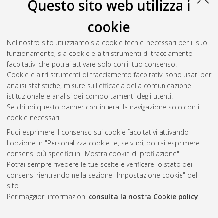
Questo sito web utilizza i
Atom
Esporta come
RSS 1.0
cookie
RSS 2.0
Nel nostro sito utilizziamo sia cookie tecnici necessari per il suo
Raggruppa per:
Autore della tesi
|
Relatore della tesi
|
funzionamento, sia cookie e altri strumenti di tracciamento
Indirizzo
|
Orientamento
|
Nessun raggruppamento
facoltativi che potrai attivare solo con il tuo consenso.
Cookie e altri strumenti di tracciamento facoltativi sono usati per
Numero di documenti:
0
.
analisi statistiche, misure sull'efficacia della comunicazione
istituzionale e analisi dei comportamenti degli utenti.
Questa lista e' stata generata il
Fri Aug 7 20:34:01 2026 CEST
.
Se chiudi questo banner continuerai la navigazione solo con i
cookie necessari.
Puoi esprimere il consenso sui cookie facoltativi attivando
Atom
l'opzione in "Personalizza cookie" e, se vuoi, potrai esprimere
Rss 1.0
consensi più specifici in "Mostra cookie di profilazione".
Potrai sempre rivedere le tue scelte e verificare lo stato dei
Rss 2.0
consensi rientrando nella sezione "Impostazione cookie" del
sito.
Per maggiori informazioni
consulta la nostra Cookie policy
.
AMS Laurea
Servizio implementato e gestito da
AlmaDL