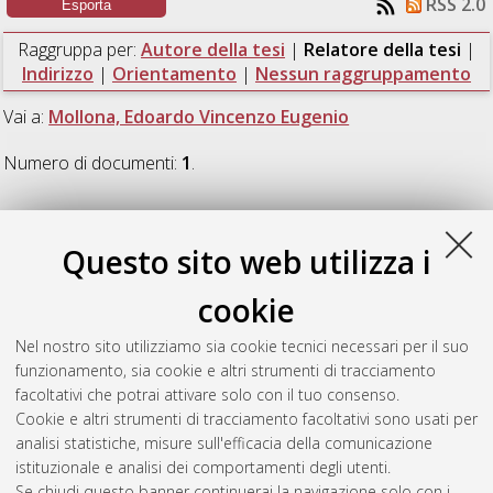
RSS 2.0
Raggruppa per:
Autore della tesi
|
Relatore della tesi
|
Indirizzo
|
Orientamento
|
Nessun raggruppamento
Vai a:
Mollona, Edoardo Vincenzo Eugenio
Numero di documenti:
1
.
Mollona, Edoardo Vincenzo
Questo sito web utilizza i
Eugenio
cookie
Brischitti, Pierpaolo
(2017)
Topic Modeling nelle scienze
Nel nostro sito utilizziamo sia cookie tecnici necessari per il suo
sociali: Analisi automatica del testo applicata al dibattito sulle
funzionamento, sia cookie e altri strumenti di tracciamento
politiche europee di coesione.
[Laurea], Università di Bologna,
facoltativi che potrai attivare solo con il tuo consenso.
Corso di Studio in
Scienze di internet [L-DM509]
, Documento
Cookie e altri strumenti di tracciamento facoltativi sono usati per
full-text non disponibile
analisi statistiche, misure sull'efficacia della comunicazione
istituzionale e analisi dei comportamenti degli utenti.
Questa lista e' stata generata il
Fri Aug 7 20:34:00 2026 CEST
.
Se chiudi questo banner continuerai la navigazione solo con i