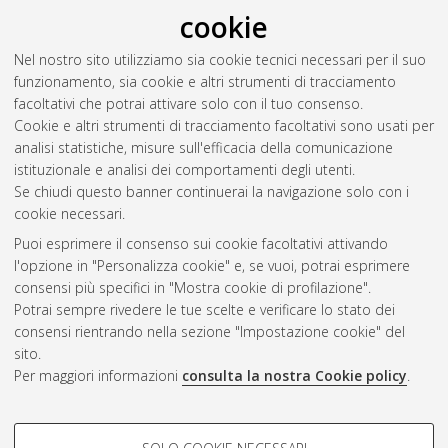
RSS 2.0
cookie
Raggruppa per:
Autore della tesi
|
Relatore della tesi
|
Nel nostro sito utilizziamo sia cookie tecnici necessari per il suo
Indirizzo
|
Orientamento
|
Nessun raggruppamento
funzionamento, sia cookie e altri strumenti di tracciamento
facoltativi che potrai attivare solo con il tuo consenso.
Numero di documenti:
0
.
Cookie e altri strumenti di tracciamento facoltativi sono usati per
analisi statistiche, misure sull'efficacia della comunicazione
Questa lista e' stata generata il
Sat Aug 8 20:37:45 2026
istituzionale e analisi dei comportamenti degli utenti.
CEST
.
Se chiudi questo banner continuerai la navigazione solo con i
cookie necessari.
Puoi esprimere il consenso sui cookie facoltativi attivando
Atom
l'opzione in "Personalizza cookie" e, se vuoi, potrai esprimere
Rss 1.0
consensi più specifici in "Mostra cookie di profilazione".
Potrai sempre rivedere le tue scelte e verificare lo stato dei
Rss 2.0
consensi rientrando nella sezione "Impostazione cookie" del
sito.
Per maggiori informazioni
consulta la nostra Cookie policy
.
AMS Laurea
Servizio implementato e gestito da
AlmaDL
Impostazioni Cookie
COOKIE DI PROFILAZIONE -