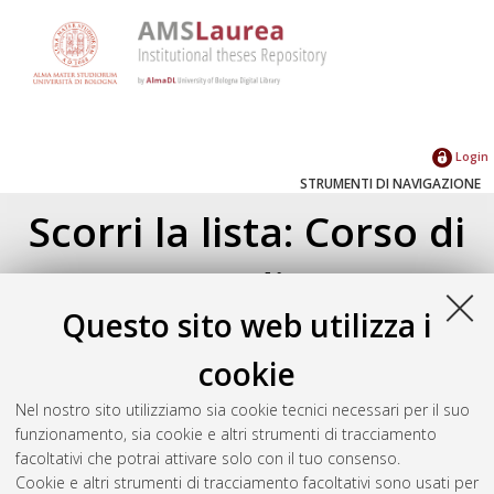
Login
STRUMENTI DI NAVIGAZIONE
Scorri la lista: Corso di
Studio
Questo sito web utilizza i
Corso di studio
(1)
cookie
Ingegneria delle telecomunicazioni [L-
DM509]
(1)
Nel nostro sito utilizziamo sia cookie tecnici necessari per il suo
funzionamento, sia cookie e altri strumenti di tracciamento
facoltativi che potrai attivare solo con il tuo consenso.
Seleziona un valore dall'elenco sottostante.
Cookie e altri strumenti di tracciamento facoltativi sono usati per