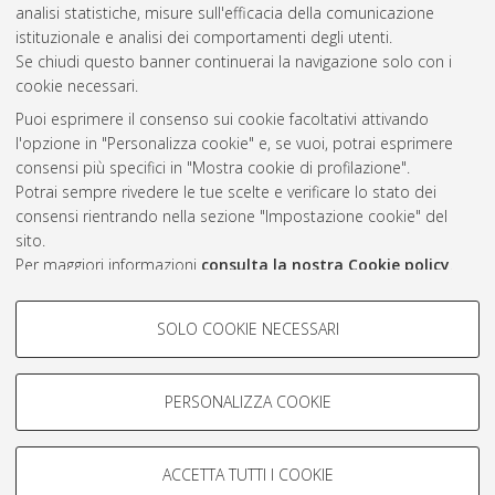
analisi statistiche, misure sull'efficacia della comunicazione
2010
(1)
istituzionale e analisi dei comportamenti degli utenti.
Se chiudi questo banner continuerai la navigazione solo con i
cookie necessari.
Atom
Puoi esprimere il consenso sui cookie facoltativi attivando
Rss 1.0
l'opzione in "Personalizza cookie" e, se vuoi, potrai esprimere
consensi più specifici in "Mostra cookie di profilazione".
Rss 2.0
Potrai sempre rivedere le tue scelte e verificare lo stato dei
consensi rientrando nella sezione "Impostazione cookie" del
sito.
AMS Laurea
Per maggiori informazioni
consulta la nostra Cookie policy
.
Servizio implementato e gestito da
AlmaDL
Impostazioni Cookie
COOKIE DI PROFILAZIONE -
SOLO COOKIE NECESSARI
Informativa sulla privacy
FACOLTATIVI
Condizioni d’uso del sito
Si tratta di cookie utilizzati per analizzare le caratteristiche della
navigazione degli utenti, creare profili in base al loro comportamento
PERSONALIZZA COOKIE
sul sito, per analisi di marketing.
Mostra cookie di profilazione
ACCETTA TUTTI I COOKIE
Google/Youtube Video