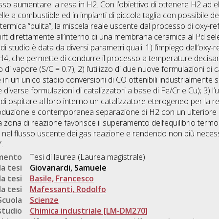
so aumentare la resa in H2. Con l’obiettivo di ottenere H2 ad 
lle a combustible ed in impianti di piccola taglia con possibile 
 e termica “pulita”, la miscela reale uscente dal processo di oxy-
ift direttamente all’interno di una membrana ceramica al Pd sele
di studio è data da diversi parametri quali: 1) l’impiego dell’oxy-r
4, che permette di condurre il processo a temperature decisam
 di vapore (S/C = 0.7); 2) l’utilizzo di due nuove formulazioni di 
n un unico stadio conversioni di CO ottenibili industrialmente s
diverse formulazioni di catalizzatori a base di Fe/Cr e Cu); 3) l’u
i ospitare al loro interno un catalizzatore eterogeneo per la 
roduzione e contemporanea separazione di H2 con un ulteriore e
ona di reazione favorisce il superamento dell’equilibrio termo
el flusso uscente dei gas reazione e rendendo non più necessar
.
umento
Tesi di laurea (Laurea magistrale)
a tesi
Giovanardi, Samuele
a tesi
Basile, Francesco
a tesi
Mafessanti, Rodolfo
Scuola
Scienze
studio
Chimica industriale [LM-DM270]