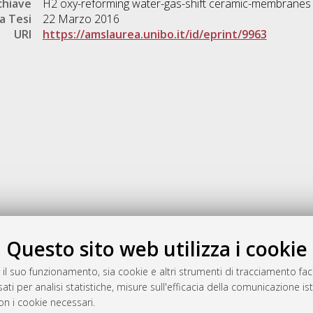
chiave
H2 oxy-reforming water-gas-shift ceramic-membranes
a Tesi
22 Marzo 2016
URI
https://amslaurea.unibo.it/id/eprint/9963
Gestione del documento:
Questo sito web utilizza i cookie
 il suo funzionamento, sia cookie e altri strumenti di tracciamento faco
ati per analisi statistiche, misure sull'efficacia della comunicazione is
a
on i cookie necessari.
mplementato e gestito da
AlmaDL