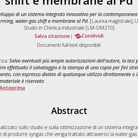
shift e membrane al Pd
viluppo di un sistema integrato innovativo per la contemporane
orming, water-gas shift e membrane al Pd.
[Laurea magistrale], U
Studio in
Chimica industriale [LM-DM270]
Salva citazione
Condividi
Documenti full-text disponibili:
enza:
Salvo eventuali più ampie autorizzazioni dell'autore, la tesi
re effettuato il salvataggio e la stampa di una copia per fini stre
mento, con espresso divieto di qualunque utilizzo direttamente o
 materiale è riservato
Anteprima
Abstract
calizzato sullo studio e sulla ottimizzazione di un sistema integrat
 di produrre syngas che venga trattato attraverso la water-gas shi