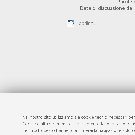
Parole 
Data di discussione dell
Loading...
Nel nostro sito utilizziamo sia cookie tecnici necessari per
Cookie e altri strumenti di tracciamento facoltativi sono us
AMS Laure
Atom
Se chiudi questo banner continuerai la navigazione solo c
Servizio i