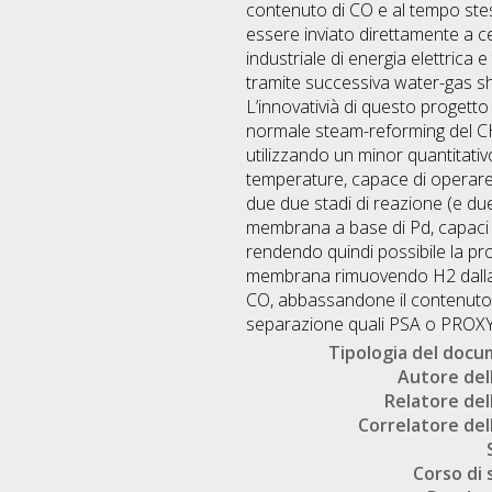
contenuto di CO e al tempo stes
essere inviato direttamente a ce
industriale di energia elettrica
tramite successiva water-gas sh
L’innovativià di questo progetto 
normale steam-reforming del CH
utilizzando un minor quantitativo
temperature, capace di operare i
due due stadi di reazione (e due 
membrana a base di Pd, capaci d
rendendo quindi possibile la p
membrana rimuovendo H2 dalla z
CO, abbassandone il contenuto n
separazione quali PSA o PROXY
Tipologia del doc
Autore dell
Relatore dell
Correlatore dell
Corso di 