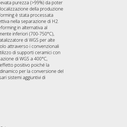
elevata purezza (>99%) da poter
delocalizzazione della produzione
reforming è stata processata
ttiva nella separazione di H2.
eforming in alternativa al
ente inferiori (700-750°C),
catalizzatore di WGS per alte
olo attraverso i convenzionali
tilizzo di supporti ceramici con
reazione di WGS a 400°C,
ffetto positivo poiché la
dinamico per la conversione del
i sistemi aggiuntivi di