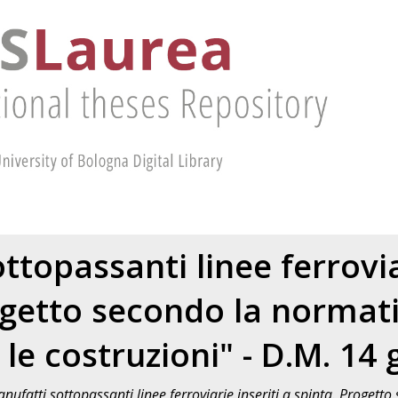
ttopassanti linee ferroviar
ogetto secondo la norma
 le costruzioni" - D.M. 14
nufatti sottopassanti linee ferroviarie inseriti a spinta. Proget