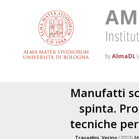
Manufatti so
spinta. Pr
tecniche per
Travaglini, Verino
(2010)
Ma