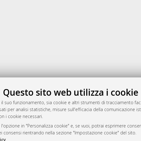
Gestione del documento:
Questo sito web utilizza i cookie
 il suo funzionamento, sia cookie e altri strumenti di tracciamento faco
ati per analisi statistiche, misure sull'efficacia della comunicazione is
a
on i cookie necessari.
mplementato e gestito da
AlmaDL
 l'opzione in "Personalizza cookie" e, se vuoi, potrai esprimere consens
ni Cookie
dei consensi rientrando nella sezione "Impostazione cookie" del sito.
 sulla privacy
icy
.