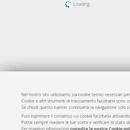
Loading...
Nel nostro sito utilizziamo sia cookie tecnici necessari per
Cookie e altri strumenti di tracciamento facoltativi sono us
AMS Laure
Atom
Se chiudi questo banner continuerai la navigazione solo c
Servizio i
Rss 1.0
Puoi esprimere il consenso sui cookie facoltativi attivando
Impostazio
Potrai sempre rivedere le tue scelte e verificare lo stato 
Rss 2.0
Informativa
Per maggiori informazioni
consulta la nostra Cookie pol