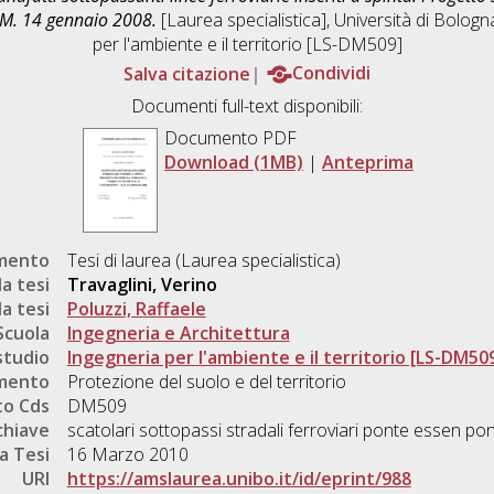
D.M. 14 gennaio 2008.
[Laurea specialistica], Università di Bologn
per l'ambiente e il territorio [LS-DM509]
Salva citazione
Condividi
Documenti full-text disponibili:
Documento PDF
Download (1MB)
|
Anteprima
umento
Tesi di laurea (Laurea specialistica)
a tesi
Travaglini, Verino
a tesi
Poluzzi, Raffaele
Scuola
Ingegneria e Architettura
studio
Ingegneria per l'ambiente e il territorio [LS-DM50
mento
Protezione del suolo e del territorio
o Cds
DM509
chiave
scatolari sottopassi stradali ferroviari ponte essen pon
a Tesi
16 Marzo 2010
URI
https://amslaurea.unibo.it/id/eprint/988