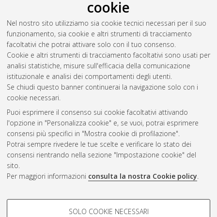
cookie
Nel nostro sito utilizziamo sia cookie tecnici necessari per il suo
funzionamento, sia cookie e altri strumenti di tracciamento
facoltativi che potrai attivare solo con il tuo consenso.
Cookie e altri strumenti di tracciamento facoltativi sono usati per
analisi statistiche, misure sull'efficacia della comunicazione
Gestione del documento:
istituzionale e analisi dei comportamenti degli utenti.
Se chiudi questo banner continuerai la navigazione solo con i
cookie necessari.
Puoi esprimere il consenso sui cookie facoltativi attivando
Atom
l'opzione in "Personalizza cookie" e, se vuoi, potrai esprimere
Rss 1.0
consensi più specifici in "Mostra cookie di profilazione".
Potrai sempre rivedere le tue scelte e verificare lo stato dei
Rss 2.0
consensi rientrando nella sezione "Impostazione cookie" del
sito.
Per maggiori informazioni
consulta la nostra Cookie policy
.
AMS Laurea
Servizio implementato e gestito da
AlmaDL
Impostazioni Cookie
COOKIE DI PROFILAZIONE -
SOLO COOKIE NECESSARI
Informativa sulla privacy
FACOLTATIVI