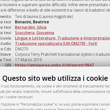
a risolvere e superare queste difficoltà. Infine viene presentato 
le differenze a livello di stile esistenti tra i lavori di traduttori di
umento
Tesi di laurea (Laurea magistrale)
a tesi
Bonacini, Beatrice
a tesi
Bernardini, Silvia
a tesi
Scocchera, Giovanna
Scuola
Lingue e Letterature, Traduzione e Interpretazi
studio
Traduzione specializzata [LM-DM270] - Forli'
o Cds
DM270
chiave
Corpora Terry Pratchett translational stylistics traduzi
a Tesi
17 Marzo 2016
URI
https://amslaurea.unibo.it/id/eprint/9847
Gestione del documento:
Questo sito web utilizza i cookie
 il suo funzionamento, sia cookie e altri strumenti di tracciamento faco
ati per analisi statistiche, misure sull'efficacia della comunicazione is
a
on i cookie necessari.
mplementato e gestito da
AlmaDL
 l'opzione in "Personalizza cookie" e, se vuoi, potrai esprimere consens
ni Cookie
dei consensi rientrando nella sezione "Impostazione cookie" del sito.