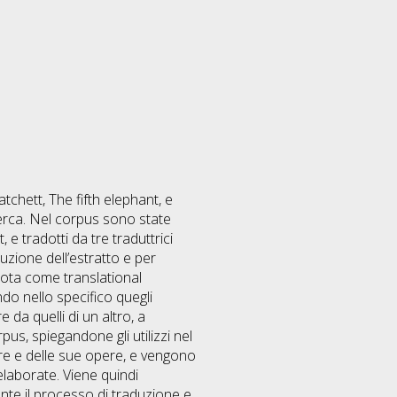
chett, The fifth elephant, e
icerca. Nel corpus sono state
, e tradotti da tre traduttrici
zione dell’estratto e per
 nota come translational
cando nello specifico quegli
 da quelli di un altro, a
us, spiegandone gli utilizzi nel
ore e delle sue opere, e vengono
 elaborate. Viene quindi
rante il processo di traduzione e