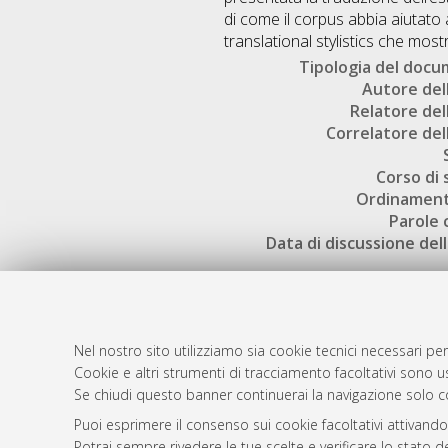
di come il corpus abbia aiutato 
translational stylistics che mostra 
Tipologia del doc
Autore dell
Relatore dell
Correlatore dell
Corso di 
Ordinament
Parole 
Data di discussione dell
Nel nostro sito utilizziamo sia cookie tecnici necessari per
Cookie e altri strumenti di tracciamento facoltativi sono us
AMS Laure
Atom
Se chiudi questo banner continuerai la navigazione solo c
Servizio i
Rss 1.0
Puoi esprimere il consenso sui cookie facoltativi attivando
Impostazio
Potrai sempre rivedere le tue scelte e verificare lo stato 