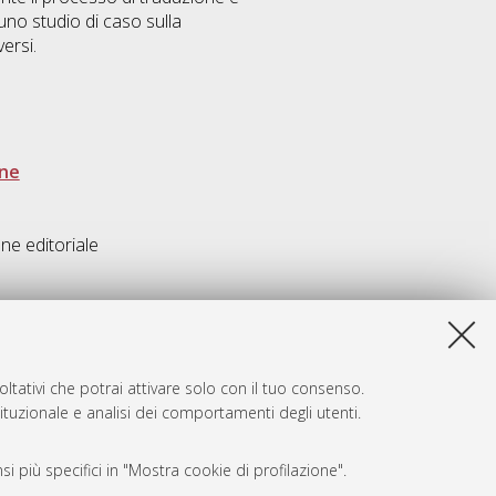
uno studio di caso sulla
versi.
one
one editoriale
ltativi che potrai attivare solo con il tuo consenso.
tituzionale e analisi dei comportamenti degli utenti.
i più specifici in "Mostra cookie di profilazione".