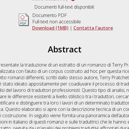
Documenti full-text disponibili:
Documento PDF
Full-text non accessibile
Download (1MB)
|
Contatta l'autore
Abstract
sentate la traduzione di un estratto di un romanzo di Terry Prat
realizzata con l’aiuto di un corpus costruito ad hoc per questa r
 otto romanzi differenti, scritti dallo stesso autore, Terry Pratchett
 stato ideato appositamente per coadiuvare il processo di tradu
i del lavoro di traduttori professionisti. Questo tipo di analisi,
care le differenze esistenti a livello stilistico tra i traduttori, cer
ficare e distinguere tra loro i lavori di un determinato traduttore
a. Questo elaborato si apre con la descrizione tecnica di un corp
di costruzione. In seguito viene fornita una panoramica dell’aut
ioni in italiano di questi romanzi e sulle traduttrici che le hanno
ratto, seguita da un’analisi dei problemi traduttivi affrontati du