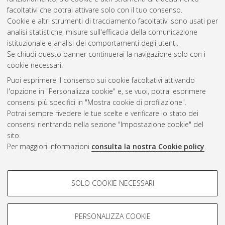
facoltativi che potrai attivare solo con il tuo consenso.
Cookie e altri strumenti di tracciamento facoltativi sono usati per
analisi statistiche, misure sull'efficacia della comunicazione
Gestione del documento:
istituzionale e analisi dei comportamenti degli utenti.
Se chiudi questo banner continuerai la navigazione solo con i
cookie necessari.
Puoi esprimere il consenso sui cookie facoltativi attivando
Atom
l'opzione in "Personalizza cookie" e, se vuoi, potrai esprimere
Rss 1.0
consensi più specifici in "Mostra cookie di profilazione".
Potrai sempre rivedere le tue scelte e verificare lo stato dei
Rss 2.0
consensi rientrando nella sezione "Impostazione cookie" del
sito.
Per maggiori informazioni
consulta la nostra Cookie policy
.
AMS Laurea
Servizio implementato e gestito da
AlmaDL
Impostazioni Cookie
COOKIE DI PROFILAZIONE -
SOLO COOKIE NECESSARI
Informativa sulla privacy
FACOLTATIVI
Condizioni d’uso del sito
Si tratta di cookie utilizzati per analizzare le caratteristiche della
navigazione degli utenti, creare profili in base al loro comportamento
PERSONALIZZA COOKIE
sul sito, per analisi di marketing.