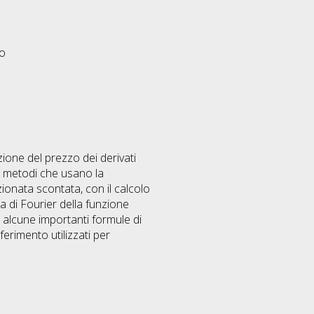
eo
zione del prezzo dei derivati
 i metodi che usano la
izionata scontata, con il calcolo
ta di Fourier della funzione
e alcune importanti formule di
erimento utilizzati per