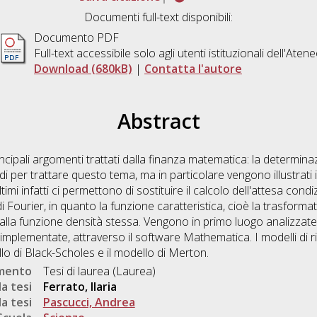
Documenti full-text disponibili:
Documento PDF
Full-text accessibile solo agli utenti istituzionali dell'Aten
Download (680kB)
|
Contatta l'autore
Abstract
ncipali argomenti trattati dalla finanza matematica: la determina
odi per trattare questo tema, ma in particolare vengono illustrati
timi infatti ci permettono di sostituire il calcolo dell'attesa cond
di Fourier, in quanto la funzione caratteristica, cioè la trasforma
to alla funzione densità stessa. Vengono in primo luogo analizzat
plementate, attraverso il software Mathematica. I modelli di rif
lo di Black-Scholes e il modello di Merton.
umento
Tesi di laurea (Laurea)
a tesi
Ferrato, Ilaria
a tesi
Pascucci, Andrea