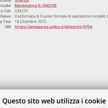
Scuola
Scienze
studio
Matematica [L-DM270]
o Cds
DM270
chiave
trasformata di Fourier formule di valutazione modello
a Tesi
18 Dicembre 2015
URI
https://amslaurea.unibo.it/id/eprint/9704
Gestione del documento:
Questo sito web utilizza i cookie