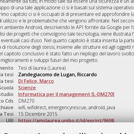
neamente da tutti, in modo tale da essere una sicurezza e un aiu
luppo di una tale applicazione ci si è basati sul sistema operativo 
 primo capitolo ci si è occupati di di presentare ed approfondire l
 di utilizzo e le problematiche che vengono affrontate. Nel seco
n ambiente Android, descrivendo le API fornite da Google per l’ut
si dei progetti che coinvolgono tale tecnologia, viene illustrata l
eventuali casi d’uso. Nel quarto capitolo è stata inserita la parte 
 di risoluzione degli stessi, insieme alle strutture ed agli oggett
nel capitolo conclusivo è stato fatto un riepilogo del lavoro svolto
 miglioramenti e sviluppi futuri del mio progetto.
umento
Tesi di laurea (Laurea)
a tesi
Zandegiacomo de Lugan, Riccardo
a tesi
Di Felice, Marco
Scuola
Scienze
studio
Informatica per il management [L-DM270]
o Cds
DM270
chiave
wifi, wifidirect, emergencyrescue, android, java
a Tesi
15 Dicembre 2015
URI
https://amslaurea.unibo.it/id/eprint/9698
Gestione del documento: