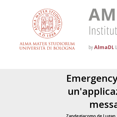
Emergency 
un'applica
messa
Zandegiacomo de Lugan, 