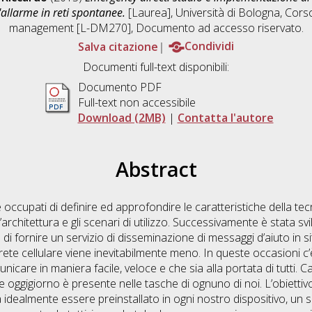
allarme in reti spontanee.
[Laurea], Università di Bologna, Corso
management [L-DM270]
, Documento ad accesso riservato.
Salva citazione
Condividi
Documenti full-text disponibili:
Documento PDF
Full-text non accessibile
Download (2MB)
|
Contatta l'autore
Abstract
 è occupati di definire ed approfondire le caratteristiche della tec
’architettura e gli scenari di utilizzo. Successivamente è stata s
 di fornire un servizio di disseminazione di messaggi d’aiuto in s
la rete cellulare viene inevitabilmente meno. In queste occasioni c
are in maniera facile, veloce e che sia alla portata di tutti. Car
oggigiorno è presente nelle tasche di ognuno di noi. L’obiettivo f
idealmente essere preinstallato in ogni nostro dispositivo, un se