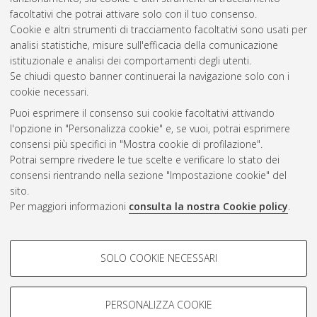
facoltativi che potrai attivare solo con il tuo consenso.
Cookie e altri strumenti di tracciamento facoltativi sono usati per
analisi statistiche, misure sull'efficacia della comunicazione
Gestione del documento:
istituzionale e analisi dei comportamenti degli utenti.
Se chiudi questo banner continuerai la navigazione solo con i
cookie necessari.
Puoi esprimere il consenso sui cookie facoltativi attivando
Atom
l'opzione in "Personalizza cookie" e, se vuoi, potrai esprimere
Rss 1.0
consensi più specifici in "Mostra cookie di profilazione".
Potrai sempre rivedere le tue scelte e verificare lo stato dei
Rss 2.0
consensi rientrando nella sezione "Impostazione cookie" del
sito.
Per maggiori informazioni
consulta la nostra Cookie policy
.
AMS Laurea
Servizio implementato e gestito da
AlmaDL
Impostazioni Cookie
COOKIE DI PROFILAZIONE -
SOLO COOKIE NECESSARI
Informativa sulla privacy
FACOLTATIVI
Condizioni d’uso del sito
Si tratta di cookie utilizzati per analizzare le caratteristiche della
navigazione degli utenti, creare profili in base al loro comportamento
PERSONALIZZA COOKIE
sul sito, per analisi di marketing.