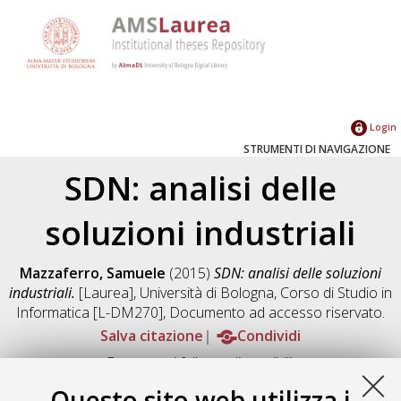
Login
STRUMENTI DI NAVIGAZIONE
SDN: analisi delle
soluzioni industriali
Mazzaferro, Samuele
(2015)
SDN: analisi delle soluzioni
industriali.
[Laurea], Università di Bologna, Corso di Studio in
Informatica [L-DM270]
, Documento ad accesso riservato.
Salva citazione
Condividi
Documenti full-text disponibili:
Documento PDF
Questo sito web utilizza i