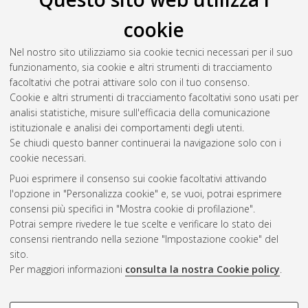
Full-text non accessibile
Download (905kB)
|
Contatta l'autore
cookie
Abstract
Nel nostro sito utilizziamo sia cookie tecnici necessari per il suo
funzionamento, sia cookie e altri strumenti di tracciamento
facoltativi che potrai attivare solo con il tuo consenso.
Altri metadati
Cookie e altri strumenti di tracciamento facoltativi sono usati per
analisi statistiche, misure sull'efficacia della comunicazione
Gestione del documento:
istituzionale e analisi dei comportamenti degli utenti.
Se chiudi questo banner continuerai la navigazione solo con i
cookie necessari.
Puoi esprimere il consenso sui cookie facoltativi attivando
Atom
l'opzione in "Personalizza cookie" e, se vuoi, potrai esprimere
Rss 1.0
consensi più specifici in "Mostra cookie di profilazione".
Potrai sempre rivedere le tue scelte e verificare lo stato dei
Rss 2.0
consensi rientrando nella sezione "Impostazione cookie" del
sito.
Per maggiori informazioni
consulta la nostra Cookie policy
.
AMS Laurea
Servizio implementato e gestito da
AlmaDL
Impostazioni Cookie
COOKIE DI PROFILAZIONE -